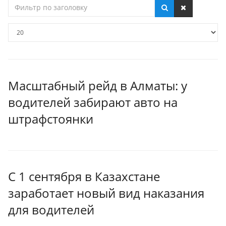
Фильтр
по
заголовку
Кол-
во
строк:
Масштабный рейд в Алматы: у
водителей забирают авто на
штрафстоянки
С 1 сентября в Казахстане
заработает новый вид наказания
для водителей