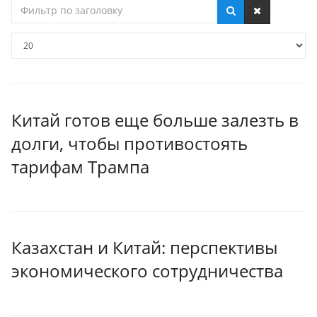
Фильтр
по
заголовку
Кол-
во
строк:
Китай готов еще больше залезть в
долги, чтобы противостоять
тарифам Трампа
Казахстан и Китай: перспективы
экономического сотрудничества