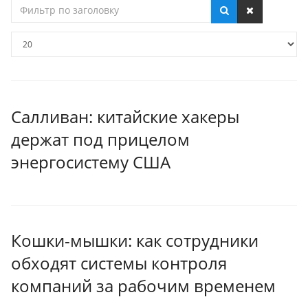
Фильтр
по
заголовку
Кол-
во
строк:
Салливан: китайские хакеры
держат под прицелом
энергосистему США
Кошки-мышки: как сотрудники
обходят системы контроля
компаний за рабочим временем