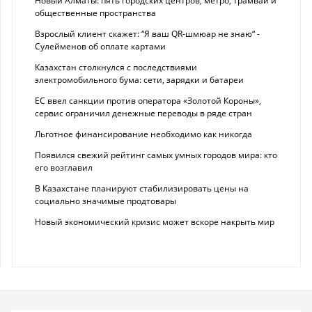
Новый Алматы: пять городских центров, метро, трамваи и
общественные пространства
Взрослый клиент скажет: “Я ваш QR-шмюар не знаю“ -
Сулейменов об оплате картами
Казахстан столкнулся с последствиями
электромобильного бума: сети, зарядки и батареи
ЕС ввел санкции против оператора «Золотой Короны»,
сервис ограничил денежные переводы в ряде стран
Льготное финансирование необходимо как никогда
Появился свежий рейтинг самых умных городов мира: кто
его возглавил
В Казахстане планируют стабилизировать цены на
социально значимые продтовары
Новый экономический кризис может вскоре накрыть мир