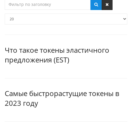
Фильтр
по
заголовку
Кол-
во
строк:
Что такое токены эластичного
предложения (EST)
Самые быстрорастущие токены в
2023 году