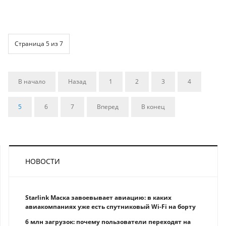
Страница 5 из 7
В начало
Назад
1
2
3
4
5
6
7
Вперед
В конец
НОВОСТИ
Starlink Маска завоевывает авиацию: в каких
авиакомпаниях уже есть спутниковый Wi-Fi на борту
6 млн загрузок: почему пользователи переходят на