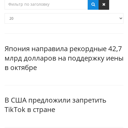
Фильтр
по
заголовку
Кол-
во
строк:
Япония направила рекордные 42,7
млрд долларов на поддержку иены
в октябре
В США предложили запретить
TikTok в стране