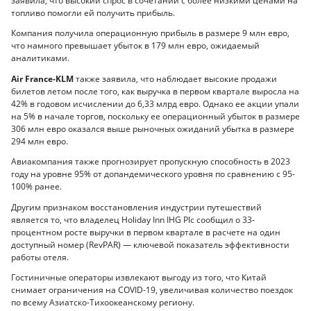
заявила, что высокий спрос в сочетании с более низкими ценами на
топливо помогли ей получить прибыль.
Компания получила операционную прибыль в размере 9 млн евро,
что намного превышает убыток в 179 млн евро, ожидаемый
аналитиками.
Air France-KLM
также заявила, что наблюдает высокие продажи
билетов летом после того, как выручка в первом квартале выросла на
42% в годовом исчислении до 6,33 млрд евро. Однако ее акции упали
на 5% в начале торгов, поскольку ее операционный убыток в размере
306 млн евро оказался выше рыночных ожиданий убытка в размере
294 млн евро.
Авиакомпания также прогнозирует пропускную способность в 2023
году на уровне 95% от допандемического уровня по сравнению с 95-
100% ранее.
Другим признаком восстановления индустрии путешествий
является то, что владелец Holiday Inn IHG Plc сообщил о 33-
процентном росте выручки в первом квартале в расчете на один
доступный номер (RevPAR) — ключевой показатель эффективности
работы отеля.
Гостиничные операторы извлекают выгоду из того, что Китай
снимает ограничения на COVID-19, увеличивая количество поездок
по всему Азиатско-Тихоокеанскому региону.