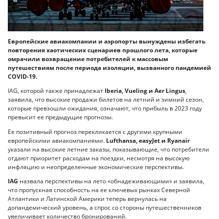
Европейские авиакомпании и аэропорты вынуждены избегать
повторения хаотических сценариев прошлого лета, которые
омрачили возвращение потребителей к массовым
путешествиям после периода изоляции, вызванного пандемией
COVID-19.
IAG, которой также принадлежат
Iberia, Vueling и Aer Lingus
,
заявила, что высокие продажи билетов на летний и зимний сезон,
которые превзошли ожидания, означают, что прибыль в 2023 году
превысит ее предыдущие прогнозы.
Ее позитивный прогноз перекликается с другими крупными
европейскими авиакомпаниями.
Lufthansa, easyJet и Ryanair
указали на высокие летние заказы, показывающие, что потребители
отдают приоритет расходам на поездки, несмотря на высокую
инфляцию и неопределенные экономические перспективы.
IAG
назвала перспективы на лето «обнадеживающими» и заявила,
что пропускная способность на ее ключевых рынках Северной
Атлантики и Латинской Америки теперь вернулась на
допандемический уровень, а спрос со стороны путешественников
увеличивает количество бронирований.