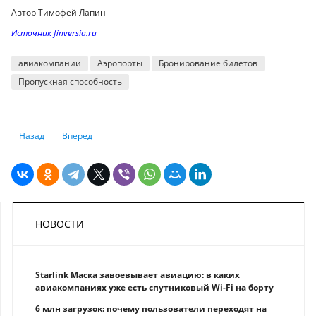
Автор Тимофей Лапин
Источник finversia.ru
авиакомпании
Аэропорты
Бронирование билетов
Пропускная способность
Предыдущий: Базары Казахстана — новая точка притяжения туристов
Следующий: Зачем Apple свой необанк, чем это грозит тра
Назад
Вперед
НОВОСТИ
Starlink Маска завоевывает авиацию: в каких
авиакомпаниях уже есть спутниковый Wi-Fi на борту
6 млн загрузок: почему пользователи переходят на