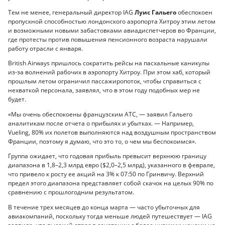
Тем не менее, генеральный директор IAG
Луис Гальего
обеспокоен
пропускной способностью лондонского аэропорта Хитроу этим летом
и возможными новыми забастовками авиадиспетчеров во Франции,
где протесты против повышения пенсионного возраста нарушали
работу отрасли с января.
British Airways пришлось сократить рейсы на пасхальные каникулы
из-за волнений рабочих в аэропорту Хитроу. При этом хаб, который
прошлым летом ограничил пассажиропоток, чтобы справиться с
нехваткой персонала, заявлял, что в этом году подобных мер не
будет.
«Мы очень обеспокоены французским ATC, — заявил Гальего
аналитикам после отчета о прибылях и убытках. — Например,
Vueling, 80% их полетов выполняются над воздушным пространством
Франции, поэтому я думаю, что это то, о чем мы беспокоимся».
Группа ожидает, что годовая прибыль превысит верхнюю границу
диапазона в 1,8–2,3 млрд евро ($2,0–2,5 млрд), указанного в феврале,
что привело к росту ее акций на 3% к 07:50 по Гринвичу. Верхний
предел этого диапазона представляет собой скачок на целых 90% по
сравнению с прошлогодним результатом.
В течение трех месяцев до конца марта — часто убыточных для
авиакомпаний, поскольку тогда меньше людей путешествует — IAG