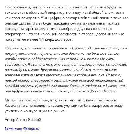
По его словам, направлять в отрасль новые инвестиции будет не
только этот мобильный оператор, но и другие. В общей сложности,
как прогнозируют в Минцифры, в сектор мобильной связи в течение
ближайших пяти лет будет вложена сумма, аналогичная той, за
которую катарская компания приобрела двух казахстанских
операторов – то есть в общей сложности в отрасль дополнительно
поступит не менее 1,1 млрд долларов.
«Отмечая, что инвестор вкладывает 1 миллиард с лишним долларов в
покупку компании, я думаю, что это достаточно большие деньги,
чтобы просто поддерживать ими компанию и потом вернуть
государству. Я считаю, что это означает долгосрочность стратегии
по выходу на рынок. Нужно понимать, что Казахстан по многим
направлениям является технологическим хабом в регионе. Поэтому
приход нового инвестора, я считаю, – это большой положительный
знак для нас всех. И, вкладывая такие большие средства, я думаю, что
они будут развивать компанию», – предположил Жаслан Мадиев.
Министр также добавил, что, по его мнению, качество связи в
Казахстане с приходом катарцев улучшится благодаря заметному
усилению конкуренции на рынке.
Автор Антон Яровой
Источник 365info.kz