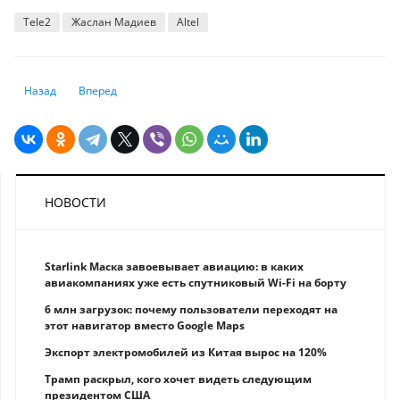
Tele2
Жаслан Мадиев
Altel
Предыдущий: В Казахстане могут ввести декларирование зарубежных
Следующий: Корпоративный риск на пиковых уровнях меш
Назад
Вперед
НОВОСТИ
Starlink Маска завоевывает авиацию: в каких
авиакомпаниях уже есть спутниковый Wi-Fi на борту
6 млн загрузок: почему пользователи переходят на
этот навигатор вместо Google Maps
Экспорт электромобилей из Китая вырос на 120%
Трамп раскрыл, кого хочет видеть следующим
президентом США