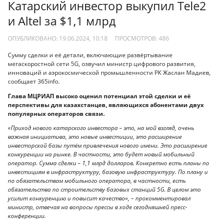
Катарский инвестор выкупил Tele2
и Altel за $1,1 млрд
ОПУБЛИКОВАНО: 19.06.2024, 10:18
ПРОСМОТРОВ:
486
Сумму сделки и её детали, включающие развёртывание
мегаскоростной сети 5G, озвучил министр цифрового развития,
инноваций и аэрокосмической промышленности РК Жаслан Мадиев,
сообщает 365info.
Глава МЦРИАП высоко оценил потенциал этой сделки и её
перспективы для казахстанцев, являющихся абонентами двух
популярных операторов связи.
«Приход нового катарского инвестора – это, на мой взгляд, очень
важная инициатива, это новые инвестиции, это расширение
инвесторской базы путём привлечения нового имени. Это расширение
конкуренции на рынке. В частности, это будет новый мобильный
оператор. Сумма сделки – 1,1 млрд долларов. Конкретно есть планы по
инвестициям в инфраструктуру, базовую инфраструктуру. По плану и
по обязательствам мобильного оператора, в частности, есть
обязательства по строительству базовых станций 5G. В целом это
усилит конкуренцию и повысит качество», – прокомментировал
министр, отвечая на вопросы прессы в ходе сегодняшней пресс-
конференции.