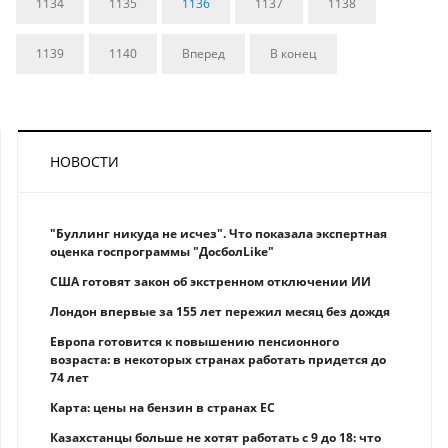
1134
1135
1136
1137
1138
1139
1140
Вперед
В конец
НОВОСТИ
"Буллинг никуда не исчез". Что показала экспертная
оценка госпрограммы "ДосболLike"
США готовят закон об экстренном отключении ИИ
Лондон впервые за 155 лет пережил месяц без дождя
Европа готовится к повышению пенсионного
возраста: в некоторых странах работать придется до
74 лет
Карта: цены на бензин в странах ЕС
Казахстанцы больше не хотят работать с 9 до 18: что