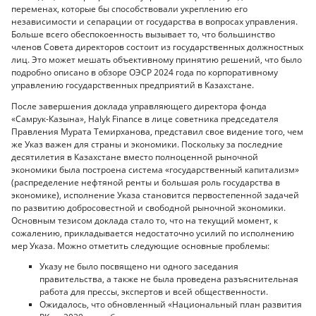
переменах, которые бы способствовали укреплению его
независимости и сепарации от государства в вопросах управления.
Больше всего обеспокоенность вызывает то, что большинство
членов Совета директоров состоит из государственных должностных
лиц. Это может мешать объективному принятию решений, что было
подробно описано в обзоре ОЭСР 2024 года по корпоративному
управлению государственных предприятий в Казахстане.
После завершения доклада управляющего директора фонда
«Самрук-Казына», Halyk Finance в лице советника председателя
Правления Мурата Темирханова, представил свое видение того, чем
же Указ важен для страны и экономики. Поскольку за последние
десятилетия в Казахстане вместо полноценной рыночной
экономики была построена система «государственный капитализм»
(распределение нефтяной ренты и большая роль государства в
экономике), исполнение Указа становится первостепенной задачей
по развитию добросовестной и свободной рыночной экономики.
Основным тезисом доклада стало то, что на текущий момент, к
сожалению, прикладывается недостаточно усилий по исполнению
мер Указа. Можно отметить следующие основные проблемы:
Указу не было посвящено ни одного заседания
правительства, а также не была проведена разъяснительная
работа для прессы, экспертов и всей общественности.
Ожидалось, что обновленный «Национальный план развития