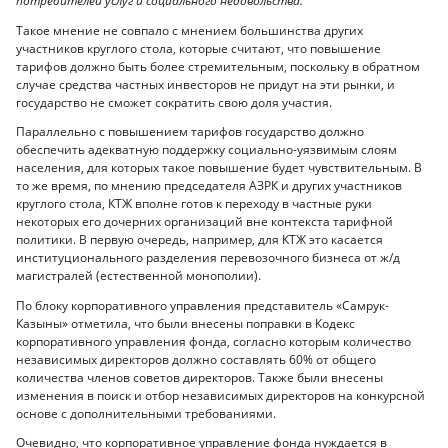
потребителей услуг и социального недовольства.
Такое мнение не совпало с мнением большинства других
участников круглого стола, которые считают, что повышение
тарифов должно быть более стремительным, поскольку в обратном
случае средства частных инвесторов не придут на эти рынки, и
государство не сможет сократить свою доля участия.
Параллельно с повышением тарифов государство должно
обеспечить адекватную поддержку социально-уязвимым слоям
населения, для которых такое повышение будет чувствительным. В
то же время, по мнению председателя АЗРК и других участников
круглого стола, КТЖ вполне готов к переходу в частные руки
некоторых его дочерних организаций вне контекста тарифной
политики. В первую очередь, например, для КТЖ это касается
институционального разделения перевозочного бизнеса от ж/д
магистралей (естественной монополии).
По блоку корпоративного управления представитель «Самрук-
Казыны» отметила, что были внесены поправки в Кодекс
корпоративного управления фонда, согласно которым количество
независимых директоров должно составлять 60% от общего
количества членов советов директоров. Также были внесены
изменения в поиск и отбор независимых директоров на конкурсной
основе с дополнительными требованиями.
Очевидно, что корпоративное управление фонда нуждается в