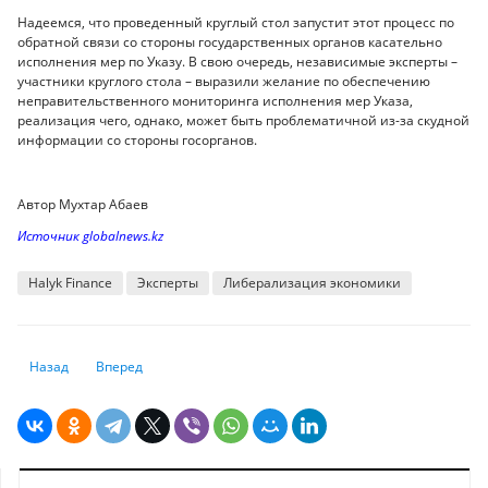
Надеемся, что проведенный круглый стол запустит этот процесс по
обратной связи со стороны государственных органов касательно
исполнения мер по Указу. В свою очередь, независимые эксперты –
участники круглого стола – выразили желание по обеспечению
неправительственного мониторинга исполнения мер Указа,
реализация чего, однако, может быть проблематичной из-за скудной
информации со стороны госорганов.
Автор Мухтар Абаев
Источник globalnews.kz
Halyk Finance
Эксперты
Либерализация экономики
Предыдущий: Ураганы сдувают экономику США
Следующий: Глава Минэка назвал причины колебания рубл
Назад
Вперед