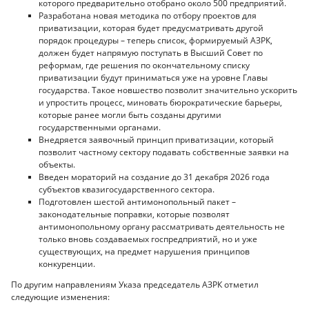
которого предварительно отобрано около 500 предприятий.
Разработана новая методика по отбору проектов для
приватизации, которая будет предусматривать другой
порядок процедуры – теперь список, формируемый АЗРК,
должен будет напрямую поступать в Высший Совет по
реформам, где решения по окончательному списку
приватизации будут приниматься уже на уровне Главы
государства. Такое новшество позволит значительно ускорить
и упростить процесс, миновать бюрократические барьеры,
которые ранее могли быть созданы другими
государственными органами.
Внедряется заявочный принцип приватизации, который
позволит частному сектору подавать собственные заявки на
объекты.
Введен мораторий на создание до 31 декабря 2026 года
субъектов квазигосударственного сектора.
Подготовлен шестой антимонопольный пакет –
законодательные поправки, которые позволят
антимонопольному органу рассматривать деятельность не
только вновь создаваемых госпредприятий, но и уже
существующих, на предмет нарушения принципов
конкуренции.
По другим направлениям Указа председатель АЗРК отметил
следующие изменения: