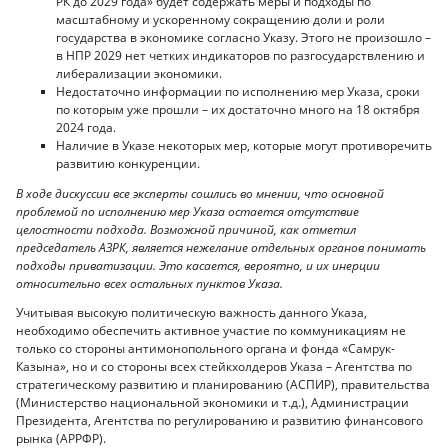
РК до 2029 года» будет содержать меры и подходы по
масштабному и ускоренному сокращению доли и роли
государства в экономике согласно Указу. Этого не произошло –
в НПР 2029 нет четких индикаторов по разгосударствлению и
либерализации экономики.
Недостаточно информации по исполнению мер Указа, сроки
по которым уже прошли – их достаточно много на 18 октября
2024 года.
Наличие в Указе некоторых мер, которые могут противоречить
развитию конкуренции.
В ходе дискуссии все эксперты сошлись во мнении, что основной
проблемой по исполнению мер Указа остается отсутствие
целостности подхода. Возможной причиной, как отметил
председатель АЗРК, является нежелание отдельных органов понимать
подходы приватизации. Это касается, вероятно, и их инерции
относительно всех остальных пунктов Указа.
Учитывая высокую политическую важность данного Указа,
необходимо обеспечить активное участие по коммуникациям не
только со стороны антимонопольного органа и фонда «Самрук-
Казына», но и со стороны всех стейкхолдеров Указа – Агентства по
стратегическому развитию и планированию (АСПИР), правительства
(Министерство национальной экономики и т.д.), Администрации
Президента, Агентства по регулированию и развитию финансового
рынка (АРРФР).