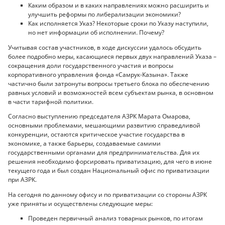
Каким образом и в каких направлениях можно расширить и
улучшить реформы по либерализации экономики?
Как исполняется Указ? Некоторые сроки по Указу наступили,
но нет информации об исполнении. Почему?
Учитывая состав участников, в ходе дискуссии удалось обсудить
более подробно меры, касающиеся первых двух направлений Указа –
сокращения доли государственного участия и вопросы
корпоративного управления фонда «Самрук-Казына». Также
частично были затронуты вопросы третьего блока по обеспечению
равных условий и возможностей всем субъектам рынка, в основном
в части тарифной политики.
Согласно выступлению председателя АЗРК Марата Омарова,
основными проблемами, мешающими развитию справедливой
конкуренции, остаются критическое участие государства в
экономике, а также барьеры, создаваемые самими
государственными органами для предпринимательства. Для их
решения необходимо форсировать приватизацию, для чего в июне
текущего года и был создан Национальный офис по приватизации
при АЗРК.
На сегодня по данному офису и по приватизации со стороны АЗРК
уже приняты и осуществлены следующие меры:
Проведен первичный анализ товарных рынков, по итогам