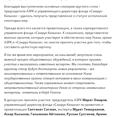
Благодаря выступлениям основных спикеров круглого стола –
председателя АЗРК и управляющего директора фонда «Самрук-
Казына» – удалось получить представление о статусе исполнения
некоторых мер.
Прежде всего это касается приватизации, а также корпоративного
управления фонда «Самрук-Казына». К сожалению, представители
важных органов, которые участвуют в обеспечении мер Указа, кроме
АЗРК и «Самрук-Казына», не смогли принять участие для того, чтобы
составить целостную картину.
В то же время это мероприятие, на наш взгляд, запустило очень
важный процесс общественных обсуждений, в которых приняли
участие и высказались известные эксперты. Мы считаем, благодаря
круглому столу будут достигнуты новые результаты – все
заинтересованные и ответственные за исполнение Указа
государственные органы станут активнее в своих коммуникациях с
общественностью. Также параллельно может стартовать
неправительственный мониторинг Указа со стороны независимых
экспертов,- отметили в Halyk Finance.
В дискуссии приняли участие: председатель АЗРК
Марат Омаров
,
управляющий директор фонда «Самрук-Казына» по развитию и
приватизации
Салтанат Сатжан,
эксперты
Мурат Темирханов,
Аскар Кысыков, Галымжан Айтказин, Руслан Султанов, Арман