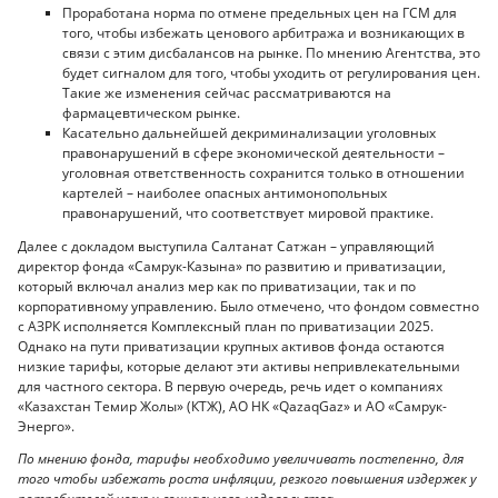
Проработана норма по отмене предельных цен на ГСМ для
того, чтобы избежать ценового арбитража и возникающих в
связи с этим дисбалансов на рынке. По мнению Агентства, это
будет сигналом для того, чтобы уходить от регулирования цен.
Такие же изменения сейчас рассматриваются на
фармацевтическом рынке.
Касательно дальнейшей декриминализации уголовных
правонарушений в сфере экономической деятельности –
уголовная ответственность сохранится только в отношении
картелей – наиболее опасных антимонопольных
правонарушений, что соответствует мировой практике.
Далее с докладом выступила Салтанат Сатжан – управляющий
директор фонда «Самрук-Казына» по развитию и приватизации,
который включал анализ мер как по приватизации, так и по
корпоративному управлению. Было отмечено, что фондом совместно
с АЗРК исполняется Комплексный план по приватизации 2025.
Однако на пути приватизации крупных активов фонда остаются
низкие тарифы, которые делают эти активы непривлекательными
для частного сектора. В первую очередь, речь идет о компаниях
«Казахстан Темир Жолы» (КТЖ), АО НК «QazaqGaz» и АО «Самрук-
Энерго».
По мнению фонда, тарифы необходимо увеличивать постепенно, для
того чтобы избежать роста инфляции, резкого повышения издержек у