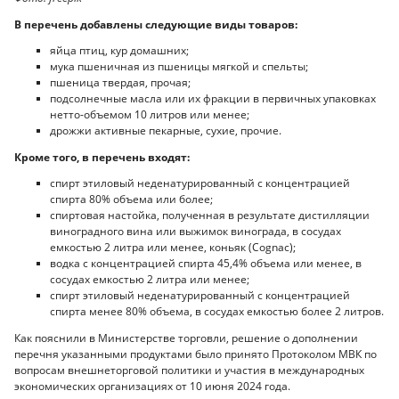
В перечень добавлены следующие виды товаров:
яйца птиц, кур домашних;
мука пшеничная из пшеницы мягкой и спельты;
пшеница твердая, прочая;
подсолнечные масла или их фракции в первичных упаковках
нетто-объемом 10 литров или менее;
дрожжи активные пекарные, сухие, прочие.
Кроме того, в перечень входят:
спирт этиловый неденатурированный с концентрацией
спирта 80% объема или более;
спиртовая настойка, полученная в результате дистилляции
виноградного вина или выжимок винограда, в сосудах
емкостью 2 литра или менее, коньяк (Cognac);
водка с концентрацией спирта 45,4% объема или менее, в
сосудах емкостью 2 литра или менее;
спирт этиловый неденатурированный с концентрацией
спирта менее 80% объема, в сосудах емкостью более 2 литров.
Как пояснили в Министерстве торговли, решение о дополнении
перечня указанными продуктами было принято Протоколом МВК по
вопросам внешнеторговой политики и участия в международных
экономических организациях от 10 июня 2024 года.