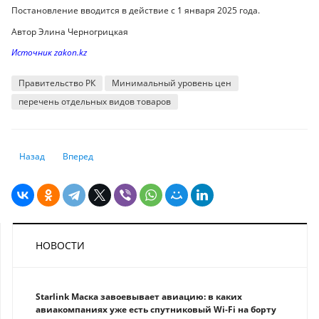
Постановление вводится в действие с 1 января 2025 года.
Автор Элина Черногрицкая
Источник zakon.kz
Правительство РК
Минимальный уровень цен
перечень отдельных видов товаров
Предыдущий: Продуктов за минимальную цену станет больше
Следующий: Какой курс доллара заложен в новом бюджете н
Назад
Вперед
НОВОСТИ
Starlink Маска завоевывает авиацию: в каких
авиакомпаниях уже есть спутниковый Wi-Fi на борту