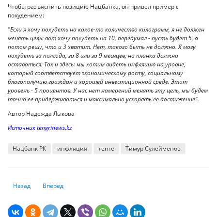
Чтобы разъяснить позицию Нацбанка, он привел пример с
похудением:
"Если я хочу похудеть на какое-то количество килограмм, я не должен
менять цель: вот хочу похудеть на 10, передумал - пусть будет 5, а
потом решу, что и 3 хватит. Нет, такого быть не должно. Я могу
похудеть за полгода, за 8 или за 9 месяцев, но планка должна
оставаться. Так и здесь: мы хотим видеть инфляцию на уровне,
который соответствует экономическому росту, социальному
благополучию граждан и хорошей инвестиционной среде. Этот
уровень - 5 процентов. У нас нет намерений менять эту цель, мы будем
точно ее придерживаться и максимально ускорять ее достижение".
Автор Надежда Лыкова
Источник tengrinews.kz
Нацбанк РК
инфляция
тенге
Тимур Сулейменов
Предыдущий: Банк России оказался между ставкой и инфляцией
Следующий: Когда замедлится инфляция в Казахстане
Назад
Вперед