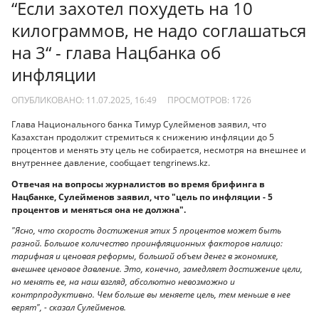
“Если захотел похудеть на 10
килограммов, не надо соглашаться
на 3“ - глава Нацбанка об
инфляции
ОПУБЛИКОВАНО: 11.07.2025, 16:49
ПРОСМОТРОВ:
1726
Глава Национального банка Тимур Сулейменов заявил, что
Казахстан продолжит стремиться к снижению инфляции до 5
процентов и менять эту цель не собирается, несмотря на внешнее и
внутреннее давление, сообщает tengrinews.kz.
Отвечая на вопросы журналистов во время брифинга в
Нацбанке, Сулейменов заявил, что "цель по инфляции - 5
процентов и меняться она не должна".
"Ясно, что скорость достижения этих 5 процентов может быть
разной. Большое количество проинфляционных факторов налицо:
тарифная и ценовая реформы, большой объем денег в экономике,
внешнее ценовое давление. Это, конечно, замедляет достижение цели,
но менять ее, на наш взгляд, абсолютно невозможно и
контрпродуктивно. Чем больше вы меняете цель, тем меньше в нее
верят", - сказал Сулейменов.