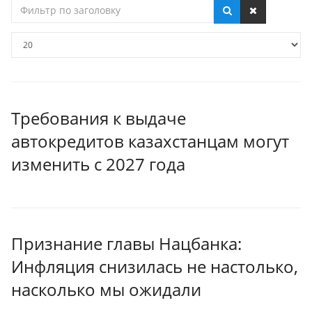
Фильтр
по
заголовку
Кол-
во
строк:
Требования к выдаче
автокредитов казахстанцам могут
изменить с 2027 года
Признание главы Нацбанка:
Инфляция снизилась не настолько,
насколько мы ожидали