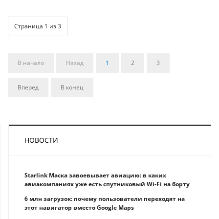
Страница 1 из 3
В начало
Назад
1
2
3
Вперед
В конец
НОВОСТИ
Starlink Маска завоевывает авиацию: в каких
авиакомпаниях уже есть спутниковый Wi-Fi на борту
6 млн загрузок: почему пользователи переходят на
этот навигатор вместо Google Maps