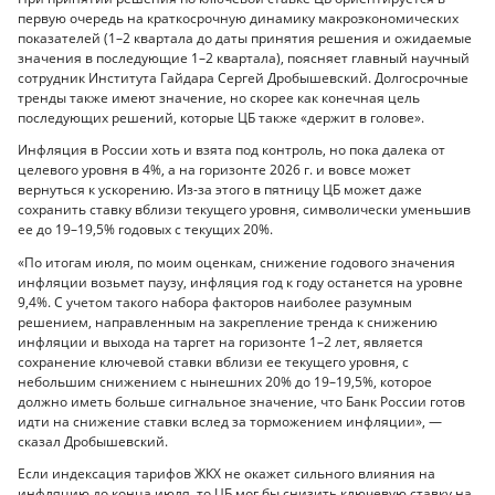
первую очередь на краткосрочную динамику макроэкономических
показателей (1–2 квартала до даты принятия решения и ожидаемые
значения в последующие 1–2 квартала), поясняет главный научный
сотрудник Института Гайдара Сергей Дробышевский. Долгосрочные
тренды также имеют значение, но скорее как конечная цель
последующих решений, которые ЦБ также «держит в голове».
Инфляция в России хоть и взята под контроль, но пока далека от
целевого уровня в 4%, а на горизонте 2026 г. и вовсе может
вернуться к ускорению. Из-за этого в пятницу ЦБ может даже
сохранить ставку вблизи текущего уровня, символически уменьшив
ее до 19–19,5% годовых с текущих 20%.
«По итогам июля, по моим оценкам, снижение годового значения
инфляции возьмет паузу, инфляция год к году останется на уровне
9,4%. С учетом такого набора факторов наиболее разумным
решением, направленным на закрепление тренда к снижению
инфляции и выхода на таргет на горизонте 1–2 лет, является
сохранение ключевой ставки вблизи ее текущего уровня, с
небольшим снижением с нынешних 20% до 19–19,5%, которое
должно иметь больше сигнальное значение, что Банк России готов
идти на снижение ставки вслед за торможением инфляции», —
сказал Дробышевский.
Если индексация тарифов ЖКХ не окажет сильного влияния на
инфляцию до конца июля, то ЦБ мог бы снизить ключевую ставку на