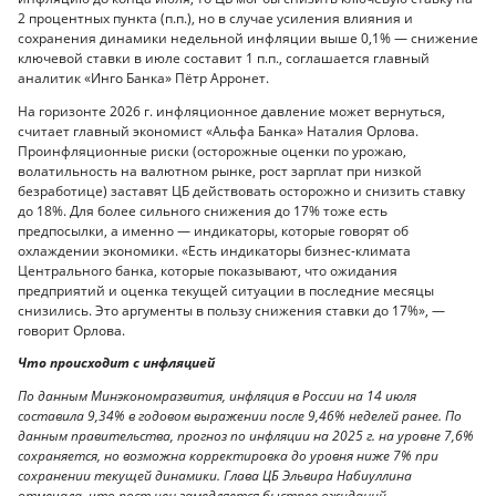
2 процентных пункта (п.п.), но в случае усиления влияния и
сохранения динамики недельной инфляции выше 0,1% — снижение
ключевой ставки в июле составит 1 п.п., соглашается главный
аналитик «Инго Банка» Пётр Арронет.
На горизонте 2026 г. инфляционное давление может вернуться,
считает главный экономист «Альфа Банка» Наталия Орлова.
Проинфляционные риски (осторожные оценки по урожаю,
волатильность на валютном рынке, рост зарплат при низкой
безработице) заставят ЦБ действовать осторожно и снизить ставку
до 18%. Для более сильного снижения до 17% тоже есть
предпосылки, а именно — индикаторы, которые говорят об
охлаждении экономики. «Есть индикаторы бизнес-климата
Центрального банка, которые показывают, что ожидания
предприятий и оценка текущей ситуации в последние месяцы
снизились. Это аргументы в пользу снижения ставки до 17%», —
говорит Орлова.
Что происходит с инфляцией
По данным Минэкономразвития, инфляция в России на 14 июля
составила 9,34% в годовом выражении после 9,46% неделей ранее. По
данным правительства, прогноз по инфляции на 2025 г. на уровне 7,6%
сохраняется, но возможна корректировка до уровня ниже 7% при
сохранении текущей динамики. Глава ЦБ Эльвира Набиуллина
отмечала, что рост цен замедляется быстрее ожиданий.