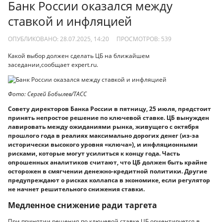
Банк России оказался между
ставкой и инфляцией
ОПУБЛИКОВАНО: 28.07.2025, 14:20
ПРОСМОТРОВ:
539
Какой выбор должен сделать ЦБ на ближайшем
заседании,сообщает expert.ru.
Фото: Сергей Бобылев/ТАСС
Совету директоров Банка России в пятницу, 25 июля, предстоит
принять непростое решение по ключевой ставке. ЦБ вынужден
лавировать между ожиданиями рынка, живущего с октября
прошлого года в реалиях максимально дорогих денег (из-за
исторически высокого уровня «ключа»), и инфляционными
рисками, которые могут усилиться к концу года. Часть
опрошенных аналитиков считают, что ЦБ должен быть крайне
осторожен в смягчении денежно-кредитной политики. Другие
предупреждают о рисках коллапса в экономике, если регулятор
не начнет решительного снижения ставки.
Медленное снижение ради таргета
При принятии решения по ключевой ставке ЦБ ориентируется в