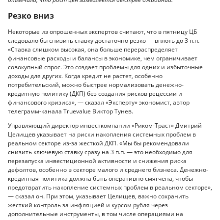
Резко вниз
Некоторые из опрошенных экспертов считают, что в пятницу ЦБ
следовало бы снизить ставку достаточно резко — вплоть до 3 п.п.
«Ставка слишком высокая, она больше перераспределяет
финансовые расходы и балансы в экономике, чем ограничивает
совокупный спрос. Это создает проблемы для одних и избыточные
доходы для других. Когда кредит не растет, особенно
потребительский, можно быстрее нормализовать денежно-
кредитную политику (ДКП) без создания рисков рецессии и
финансового кризиса», — сказал «Эксперту» экономист, автор
телеграмм-канала Truevalue Виктор Тунев.
Управляющий директор инвесткомпании «Риком-Траст» Дмитрий
Целищев указывает на риски накопления системных проблем в
реальном секторе из-за жесткой ДКП. «Мы бы рекомендовали
снизить ключевую ставку сразу на 3 п.п. — это необходимо для
перезапуска инвестиционной активности и снижения риска
дефолтов, особенно в секторе малого и среднего бизнеса. Денежно-
кредитная политика должна быть оперативно смягчена, чтобы
предотвратить накопление системных проблем в реальном секторе»,
— сказал он. При этом, указывает Целищев, важно сохранить
жесткий контроль за инфляцией и курсом рубля через
дополнительные инструменты, в том числе операциями на