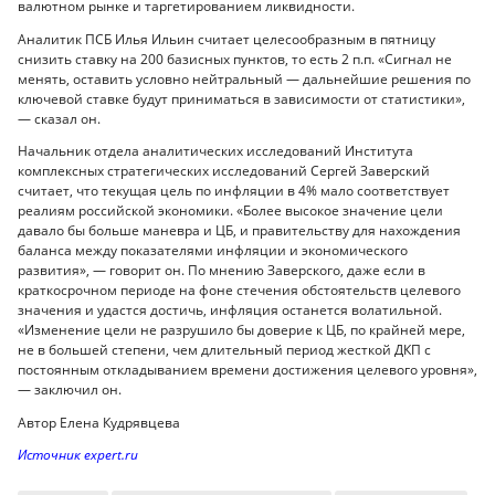
валютном рынке и таргетированием ликвидности.
Аналитик ПСБ Илья Ильин считает целесообразным в пятницу
снизить ставку на 200 базисных пунктов, то есть 2 п.п. «Сигнал не
менять, оставить условно нейтральный — дальнейшие решения по
ключевой ставке будут приниматься в зависимости от статистики»,
— сказал он.
Начальник отдела аналитических исследований Института
комплексных стратегических исследований Сергей Заверский
считает, что текущая цель по инфляции в 4% мало соответствует
реалиям российской экономики. «Более высокое значение цели
давало бы больше маневра и ЦБ, и правительству для нахождения
баланса между показателями инфляции и экономического
развития», — говорит он. По мнению Заверского, даже если в
краткосрочном периоде на фоне стечения обстоятельств целевого
значения и удастся достичь, инфляция останется волатильной.
«Изменение цели не разрушило бы доверие к ЦБ, по крайней мере,
не в большей степени, чем длительный период жесткой ДКП с
постоянным откладыванием времени достижения целевого уровня»,
— заключил он.
Автор Елена Кудрявцева
Источник expert.ru