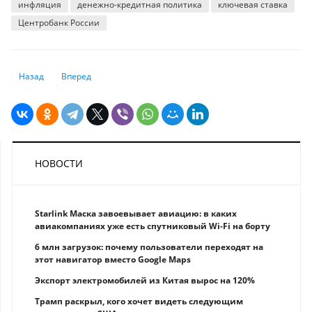
инфляция
денежно-кредитная политика
ключевая ставка
Центробанк России
Предыдущий: Каждый третий работающий казахстанец может остать
Следующий: “Если захотел похудеть на 10 килограммов, не 
Назад
Вперед
НОВОСТИ
Starlink Маска завоевывает авиацию: в каких
авиакомпаниях уже есть спутниковый Wi-Fi на борту
6 млн загрузок: почему пользователи переходят на
этот навигатор вместо Google Maps
Экспорт электромобилей из Китая вырос на 120%
Трамп раскрыл, кого хочет видеть следующим