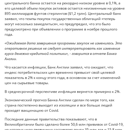
центрального банка остается на рекордно низком уровне в 0,1%, а
его целевой объем покупок активов остается неизменным на уровне
895 миллиардов фунтов стерлингов ($1,2 трлн). Центральный банк
заявил, что темпы покупок государственных облигаций «теперь
могут несколько замедлиться», но предупредил, что это было
предусмотрено при объявлении о программе в ноябре прошлого
года.
«Ожидаемая дата завершения программы закупок не изменилась. Это
оперативное решение не следует интерпретировать как изменение
курса денежно-кредитной политики», - говорится в отчете Банка
Англии.
Что касается инфляции, Банк Англии заявил, что ожидает, что
индекс потребительских цен временно превысит свой целевой
показатель в 2% к концу этого года, в основном за счет изменений
цен на сырьевые товары.
В среднесрочной перспективе инфляция вернется примерно к 2%.
Экономический прогноз Банка Англии сделан по мере того, как
страна постепенно выходит из изоляции и все больше людей
проходят вакцинацию от Covid.
Последние данные правительства показывают, что в
Великобритании было сделано более 50,6 млн прививок от Covid-19,
из которых чило первичных составляет почти 35 млн доз и 15,8 млн