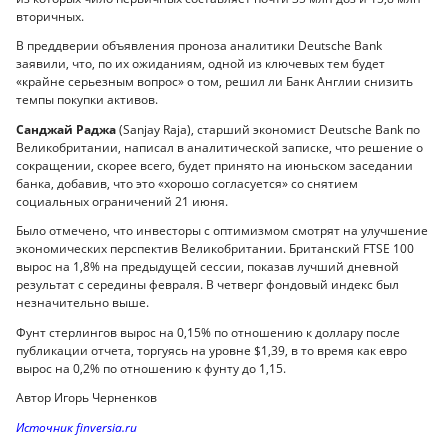
вторичных.
В преддверии объявления проноза аналитики Deutsche Bank
заявили, что, по их ожиданиям, одной из ключевых тем будет
«крайне серьезным вопрос» о том, решил ли Банк Англии снизить
темпы покупки активов.
Санджай Раджа
(Sanjay Raja), старший экономист Deutsche Bank по
Великобритании, написал в аналитической записке, что решение о
сокращении, скорее всего, будет принято на июньском заседании
банка, добавив, что это «хорошо согласуется» со снятием
социальных ограничений 21 июня.
Было отмечено, что инвесторы с оптимизмом смотрят на улучшение
экономических перспектив Великобритании. Британский FTSE 100
вырос на 1,8% на предыдущей сессии, показав лучший дневной
результат с середины февраля. В четверг фондовый индекс был
незначительно выше.
Фунт стерлингов вырос на 0,15% по отношению к доллару после
публикации отчета, торгуясь на уровне $1,39, в то время как евро
вырос на 0,2% по отношению к фунту до 1,15.
Автор Игорь Черненков
Источник finversia.ru