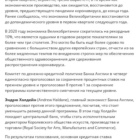
экономическое производство, как ожидается, восстановится до
уровня, предшествующего пандемии коронавируса, до конца года.
Ранее сообщалось, что экономика Великобритании восстановится
до допандемического уровня в первом квартале следующего года.
В 2020 году экономика Великобритании сократилась на рекордные
10%, что является худшими в годовом разрезе показателями за
более чем три столетия. Это могло бы быть ещё более сурово по
сравнению с большинством других европейских стран, отчасти из-за
более медленных темпов по внедрению строгих мер по обеспечению
общественного здравоохранения для сдерживания
распространения коронавируса.
Комитет по денежно-кредитной политике Банка Англии в четверг
единогласно проголосовал за сохранение процентных ставок на
прежнем уровне и проголосовал 8 против 1 за сохранение
программы количественного смягчения на текущем уровне.
Эндрю Холдейн
(Andrew Haldane), главный экономист Банка Англии,
проголосовал против этого предложения, посчитав, что стоит
уменьшить размер данной программы. В этом году Холдейн
покидает центральный банк, чтобы стать исполнительным
директором Королевского общества искусств, производства и
торговли (Royal Society for Arts, Manufactures and Commerce).
По результатам голосования, основная кредитная ставка