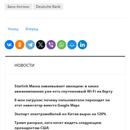
Банк Англии
Deutsche Bank
Предыдущий: Долги казахстанцев по жилищным кредитам выросли на
Следующий: Дурдом, который построил SWIFT
Назад
Вперед
НОВОСТИ
Starlink Маска завоевывает авиацию: в каких
авиакомпаниях уже есть спутниковый Wi-Fi на борту
6 млн загрузок: почему пользователи переходят на
этот навигатор вместо Google Maps
Экспорт электромобилей из Китая вырос на 120%
Трамп раскрыл, кого хочет видеть следующим
президентом США