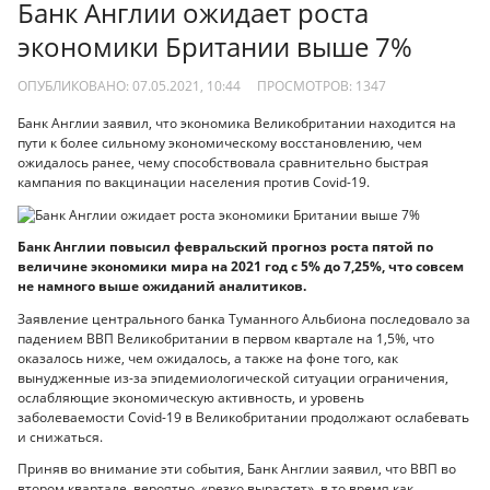
Банк Англии ожидает роста
экономики Британии выше 7%
ОПУБЛИКОВАНО: 07.05.2021, 10:44
ПРОСМОТРОВ:
1347
Банк Англии заявил, что экономика Великобритании находится на
пути к более сильному экономическому восстановлению, чем
ожидалось ранее, чему способствовала сравнительно быстрая
кампания по вакцинации населения против Covid-19.
Банк Англии повысил февральский прогноз роста пятой по
величине экономики мира на 2021 год с 5% до 7,25%, что совсем
не намного выше ожиданий аналитиков.
Заявление центрального банка Туманного Альбиона последовало за
падением ВВП Великобритании в первом квартале на 1,5%, что
оказалось ниже, чем ожидалось, а также на фоне того, как
вынудженные из-за эпидемиологической ситуации ограничения,
ослабляющие экономическую активность, и уровень
заболеваемости Covid-19 в Великобритании продолжают ослабевать
и снижаться.
Приняв во внимание эти события, Банк Англии заявил, что ВВП во
втором квартале, вероятно, «резко вырастет», в то время как