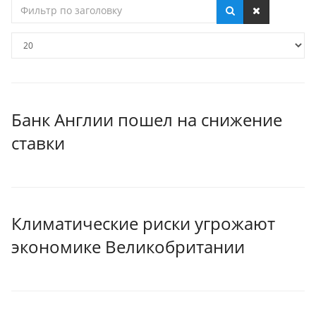
Фильтр
по
заголовку
Кол-
во
строк:
Банк Англии пошел на снижение
ставки
Климатические риски угрожают
экономике Великобритании