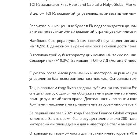
ТОП-5 замыкают First Heartland Capital и Halyk Global Market
В целом ТОП-5 компаний, управляющих инвестиционным 
Развитие рынка ценных бумаг в РК подтверждается динам
активы инвестиционных компаний страны увеличились на
Наиболее быстрорастущей компанией по управлению актив
на 16,5%. В денежном выражении рост активов достиг знач
В топовую тройку быстрорастущих компаний также вошли У
Секьюритиз» (+10,3%). Замыкают ТОП-5 ИД «Астана-Инвест»
С учётом роста числа розничных инвесторов на рынке це
управления благосостоянием частных лиц. Основным тол
Так, в прошлом году была создана публичная компания Fre
специализирующийся на обслуживании розничных инвесто
принципу английского права. Деятельность компании ко
Компания нацелена на привлечение зарубежных счетов к
За первый квартал 2021 года Freedom Finance Global откры
клиентов. За это время было осуществлено около 200 тыс
интересными площадками для инвесторов стали американ
Открывшиеся возможности для частных инвесторов в РК н