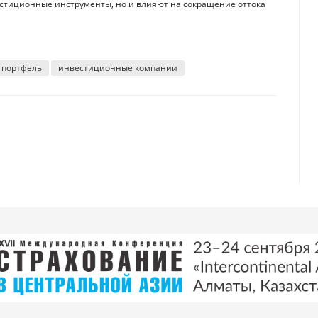
стиционные инструменты, но и влияют на сокращение оттока
 портфель
инвестиционные компании
0%, число пострадавших в них — сразу на 13%
изводство " в серьезном минусе