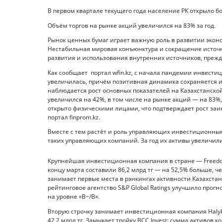
В первом квартале текущего года население РК открыло бо
Объём торгов на рынке акций увеличился на 83% за год.
Рынок ценных бумаг играет важную роль в развитии эконо
Нестабильная мировая конъюнктура и сокращение источ
развития и использования внутренних источников, прежд
Как сообщает портал wfin.kz, с начала пандемии инвест
увеличилась, причём позитивная динамика сохраняется и в
наблюдается рост основных показателей на Казахстанско
увеличился на 42%, в том числе на рынке акций — на 83%, 
открыто физическими лицами, что подтверждает рост за
портал finprom.kz.
Вместе с тем растёт и роль управляющих инвестиционным 
таких управляющих компаний. За год их активы увеличилис
Крупнейшая инвестиционная компания в стране — Freedom
концу марта составили 86,2 млрд тг — на 52,5% больше, 
занимает первые места в рэнкингах активности Казахста
рейтинговое агентство S&P Global Ratings улучшило прогн
на уровне «В−/B».
Вторую строчку занимает инвестиционная компания Halyk F
42,2 млрд тг. Замыкает тройку BCC Invest: сумма активов к