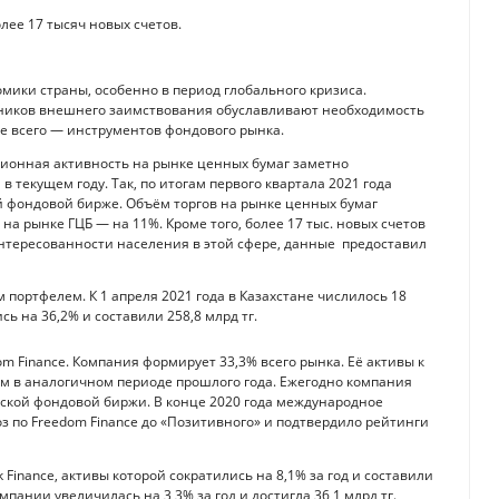
лее 17 тысяч новых счетов.
мики страны, особенно в период глобального кризиса.
ников внешнего заимствования обуславливают необходимость
е всего — инструментов фондового рынка.
иционная активность на рынке ценных бумаг заметно
 текущем году. Так, по итогам первого квартала 2021 года
й фондовой бирже. Объём торгов на рынке ценных бумаг
на рынке ГЦБ — на 11%. Кроме того, более 17 тыс. новых счетов
интересованности населения в этой сфере, данные предоставил
портфелем. К 1 апреля 2021 года в Казахстане числилось 18
ь на 36,2% и составили 258,8 млрд тг.
 Finance. Компания формирует 33,3% всего рынка. Её активы к
чем в аналогичном периоде прошлого года. Ежегодно компания
нской фондовой биржи. В конце 2020 года международное
оз по Freedom Finance до «Позитивного» и подтвердило рейтинги
inance, активы которой сократились на 8,1% за год и составили
омпании увеличилась на 3,3% за год и достигла 36,1 млрд тг.