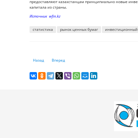
предоставляют казахстанцам принципиально новые инве
капитала из страны.
Источник wfin.kz
статистика
рынок ценных бумаг
инвестиционный
Предыдущий: Количество ДТП в стране увеличилось на 1
Следующий: Не надо шоколада? "Сладкое про
Назад
Вперед