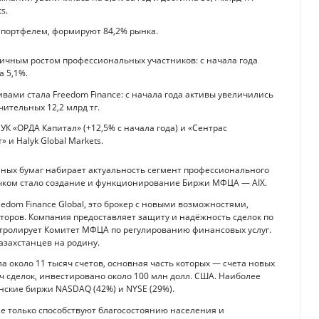
s.
портфелем, формируют 84,2% рынка.
ичным ростом профессиональных участников: с начала года
 5,1%.
ами стала Freedom Finance: с начала года активы увеличились
ительных 12,2 млрд тг.
К «ОРДА Капитал» (+12,5% с начала года) и «Сентрас
 и Halyk Global Markets.
нных бумаг набирает актуальность сегмент профессионального
чком стало создание и функционирование Биржи МФЦА — AIX.
edom Finance Global, это брокер с новыми возможностями,
ров. Компания предоставляет защиту и надёжность сделок по
нтролирует Комитет МФЦА по регулированию финансовых услуг.
азахстанцев на родину.
ла около 11 тысяч счетов, основная часть которых — счета новых
яч сделок, инвестировано около 100 млн долл. США. Наиболее
ские биржи NASDAQ (42%) и NYSE (29%).
е только способствуют благосостоянию населения и