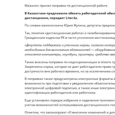
Мажилис принял поправки по дистанционной работе.
В Казахстане предложили обязать работодателей обес
дистанционно, передает Liter.kz.
По словам мажилисмена Юрия Жулина, депутаты предложи
Так, понятия «дистанционная работа» и «комбинированна
Гражданским кодексом РК в части уточнения местонахожд
«Депутаты поддержали и уточнили нормы, согласно котор
необходимым для выполнения обязанностей — оборудовани
относятся компьютеры, ноутбуки, принтеры, средства связи
Также внесены поправки по недискриминации в оплате тр
Закреплена норма, которая не дает работодателю право т
доступности вне рабочего времени, но за исключением с
В поправках также предусмотрены электронные форматы в
возможность при подготовке к уведомлению объяснитель
электронной цифровой подписью, а также иные электрон
идентификации работодателя или работника.
Еще установлен порядок избрания и наделения полномоч
учетом возможностей использования дистанционного гол
Отметим, что законопроект «О внесении изменений и доп