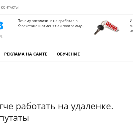
КОНТАКТЫ
Почему автолизинг не сработал в
И
Казахстане и отменят ли программу...
м
ч
РЕКЛАМА НА САЙТЕ
ОБУЧЕНИЕ
гче работать на удаленке.
епутаты