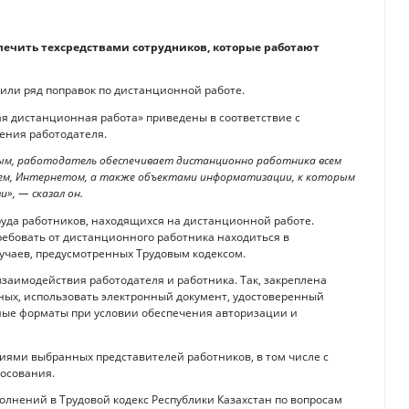
печить техсредствами сотрудников, которые работают
ли ряд поправок по дистанционной работе.
я дистанционная работа» приведены в соответствие с
ения работодателя.
ым, работодатель обеспечивает дистанционно работника всем
ем, Интернетом, а также объектами информатизации, к которым
», — сказал он.
уда работников, находящихся на дистанционной работе.
ребовать от дистанционного работника находиться в
лучаев, предусмотренных Трудовым кодексом.
заимодействия работодателя и работника. Так, закреплена
ных, использовать электронный документ, удостоверенный
ные форматы при условии обеспечения авторизации и
иями выбранных представителей работников, в том числе с
осования.
олнений в Трудовой кодекс Республики Казахстан по вопросам