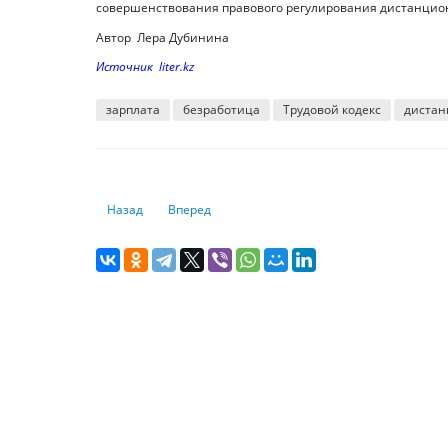
совершенствования правового регулирования дистанцион
Автор Лера Дубинина
Источник liter.kz
зарплата
безработица
Трудовой кодекс
дистан
Предыдущий: В каких странах самый высокий уровень б
Следующий: В Турции изменили систему "все
Назад
Вперед