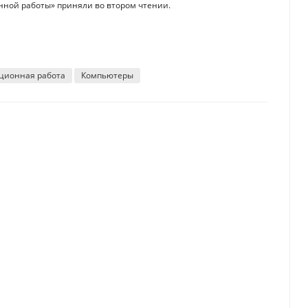
ной работы» приняли во втором чтении.
ционная работа
Компьютеры
езопасности в автомобиле
 включено"