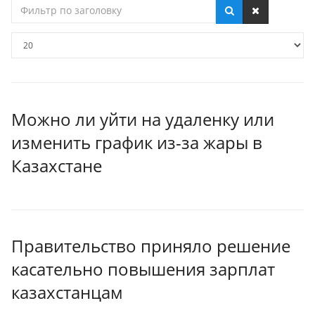
Фильтр
по
заголовку
Кол-
во
строк:
Можно ли уйти на удаленку или
изменить график из-за жары в
Казахстане
Правительство приняло решение
касательно повышения зарплат
казахстанцам