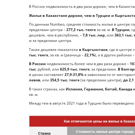
В России недвижимость в два раза дороже, чем в Казахста
Жилье в Казахстане дороже, чем в Турции и Кыргызста
По данным Numbeo, средняя стоимость жилья в центре го
пределами центра –
277,2 тыс. тенге
за кв. м.
В Турции
, 
дешевле, чем в республике, –
7,8 тыс. лир,
или
363,1 тыс. 
м за пределами центра.
Также дешевле показатели
в Кыргызстане
, где в центре
тыс. тенге
, за кв. м (разница –
22,1%
), а в других районах 
В России
недвижимость более чем в два раза дороже –
16
тыс
. рублей, или
625,9 тыс. тенге
, за пределами.
В Болгар
в ценах составляет
27,9-31,8%
в зависимости от месторасп
левов
, или
354,5 тыс. тенге
(за пределами центра),
до 2,1
В таких странах, как
Испания, Германия, Китай, Канада
кв. м.
Между тем в августе 2021 года в Турцию было переведено