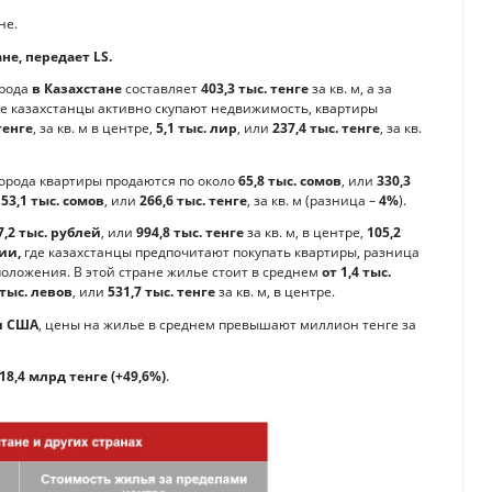
не.
не, передает LS.
рода
в Казахстане
составляет
403,3 тыс. тенге
за кв. м, а за
где казахстанцы активно скупают недвижимость, квартиры
тенге
, за кв. м в центре,
5,1 тыс. лир
, или
237,4 тыс. тенге
, за кв.
 города квартиры продаются по около
65,8 тыс. сомов
, или
330,3
–
53,1 тыс. сомов
, или
266,6 тыс. тенге
, за кв. м (разница –
4%
).
7,2 тыс. рублей
, или
994,8 тыс. тенге
за кв. м, в центре,
105,2
ии,
где казахстанцы предпочитают покупать квартиры, разница
оложения. В этой стране жилье стоит в среднем
от 1,4 тыс.
 тыс. левов
, или
531,7 тыс. тенге
за кв. м, в центре.
 и США
, цены на жилье в среднем превышают миллион тенге за
18,4 млрд тенге (+49,6%)
.