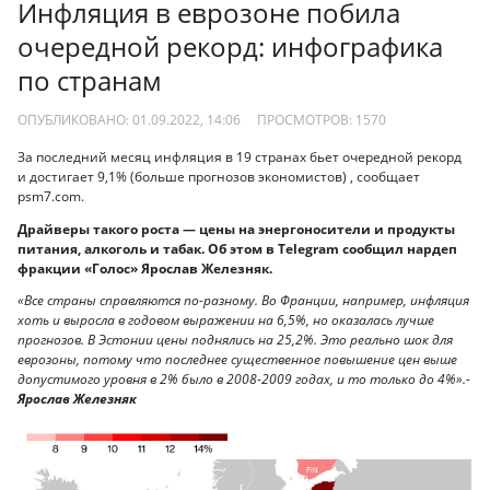
Инфляция в еврозоне побила
очередной рекорд: инфографика
по странам
ОПУБЛИКОВАНО: 01.09.2022, 14:06
ПРОСМОТРОВ:
1570
За последний месяц инфляция в 19 странах бьет очередной рекорд
и достигает 9,1% (больше прогнозов экономистов) , сообщает
psm7.com.
Драйверы такого роста — цены на энергоносители и продукты
питания, алкоголь и табак. Об этом в Telegram сообщил нардеп
фракции «Голос» Ярослав Железняк.
«Все страны справляются по-разному. Во Франции, например, инфляция
хоть и выросла в годовом выражении на 6,5%, но оказалась лучше
прогнозов. В Эстонии цены поднялись на 25,2%. Это реально шок для
еврозоны, потому что последнее существенное повышение цен выше
допустимого уровня в 2% было в 2008-2009 годах, и то только до 4%».-
Ярослав Железняк