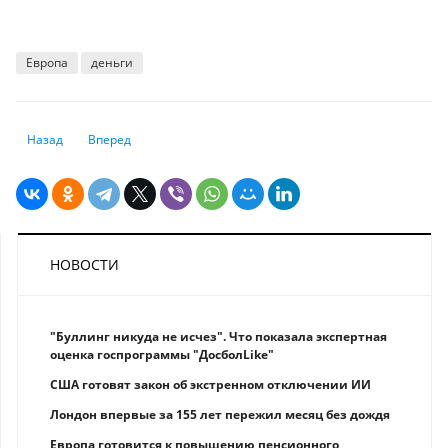
Европа
деньги
Предыдущий: Это очень смелый шаг" – глава Минторговли о повыше
Следующий: Инфляция в еврозоне достигла исторического 
Назад
Вперед
НОВОСТИ
"Буллинг никуда не исчез". Что показала экспертная
оценка госпрограммы "ДосболLike"
США готовят закон об экстренном отключении ИИ
Лондон впервые за 155 лет пережил месяц без дождя
Европа готовится к повышению пенсионного