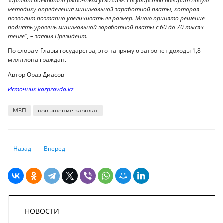
зарплат адекватно рыночным условиям. Государство внедрит новую
методику определения минимальной заработной платы, которая
позволит поэтапно увеличивать ее размер. Мною принято решение
поднять уровень минимальной заработной платы с 60 до 70 тысяч
тенге", – заявил Президент.
По словам Главы государства, это напрямую затронет доходы 1,8
миллиона граждан.
Автор Ораз Диасов
Источник kazpravda.kz
МЗП
повышение зарплат
Предыдущий: В ЕС назвали число стран, отрезанных от российского г
Следующий: Инфляция в еврозоне побила очередной рекор
Назад
Вперед
НОВОСТИ