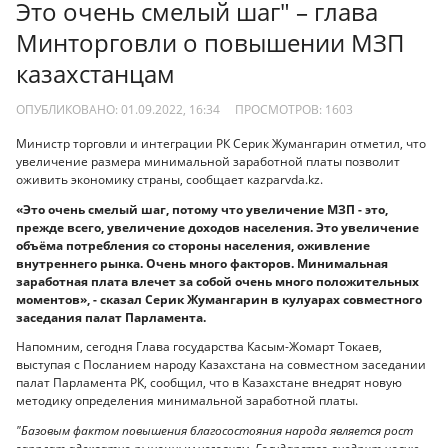
Это очень смелый шаг" – глава
Минторговли о повышении МЗП
казахстанцам
ОПУБЛИКОВАНО: 01.09.2022, 16:34
ПРОСМОТРОВ:
1603
Министр торговли и интеграции РК Серик Жумангарин отметил, что
увеличение размера минимальной заработной платы позволит
оживить экономику страны, сообщает кazparvda.kz.
«Это очень смелый шаг, потому что увеличение МЗП - это,
прежде всего, увеличение доходов населения. Это увеличение
объёма потребления со стороны населения, оживление
внутреннего рынка. Очень много факторов. Минимальная
заработная плата влечет за собой очень много положительных
моментов», - сказал Серик Жумангарин в кулуарах совместного
заседания палат Парламента.
Напомним, сегодня Глава государства Касым-Жомарт Токаев,
выступая с Посланием народу Казахстана на совместном заседании
палат Парламента РК, сообщил, что в Казахстане внедрят новую
методику определения минимальной заработной платы.
"Базовым фактом повышения благосостояния народа является рост