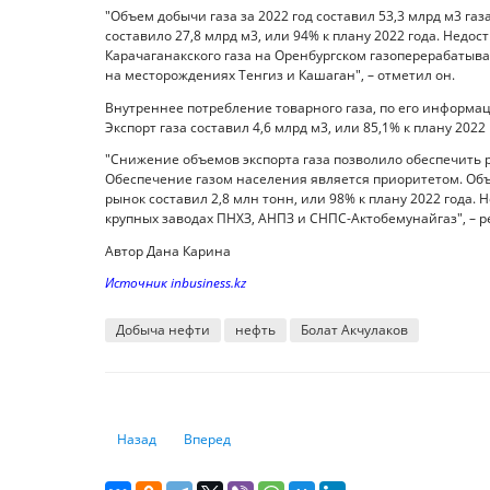
"Объем добычи газа за 2022 год составил 53,3 млрд м3 газа
составило 27,8 млрд м3, или 94% к плану 2022 года. Нед
Карачаганакского газа на Оренбургском газоперерабаты
на месторождениях Тенгиз и Кашаган", – отметил он.
Внутреннее потребление товарного газа, по его информаци
Экспорт газа составил 4,6 млрд м3, или 85,1% к плану 2022 
"Снижение объемов экспорта газа позволило обеспечить
Обеспечение газом населения является приоритетом. Об
рынок составил 2,8 млн тонн, или 98% к плану 2022 года
крупных заводах ПНХЗ, АНПЗ и СНПС-Актобемунайгаз", – 
Автор Дана Карина
Источник inbusiness.kz
Добыча нефти
нефть
Болат Акчулаков
Предыдущий: Долги американских домохозяйств выросли 
Следующий: Миссия невыполнима? Как спасти
Назад
Вперед