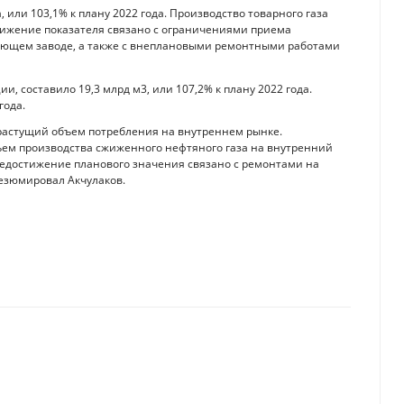
, или 103,1% к плану 2022 года. Производство товарного газа
остижение показателя связано с ограничениями приема
вающем заводе, а также с внеплановыми ремонтными работами
и, составило 19,3 млрд м3, или 107,2% к плану 2022 года.
года.
 растущий объем потребления на внутреннем рынке.
ъем производства сжиженного нефтяного газа на внутренний
. Недостижение планового значения связано с ремонтами на
резюмировал Акчулаков.
в 2022 году на 7,65% и превысили $16 трлн
 пенсионные сбережения казахстанцев от инфляции