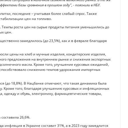
ффектами базы сравнения в прошлом году", - пояснили в НБУ.
итки, последние – учитывая более слабый спрос. Также
стабилизации цен на топливо.
). Темпы роста цен на сырые продукты питания уменьшились до
ых цен.
ественно замедлилось (до 23,5%), как и в феврале благодаря
осли цены на хлеб и мучные изделия, кондитерские изделия,
чного предложения на внутреннем рынке и снижения экспортных
дсолнечного масла. Кроме того, улучшение курсовых ожиданий,
, способствовало снижению темпов удорожания импортных
я (до 18,8%). В Нацбанке отмечают, что такая динамика была
у. Кроме того, благодаря улучшению курсовых и инфляционных
, одежду и обувь, электронику, фармацевтические товары,
 составила 26,6%.
да инфляция в Украине составит 31%, а в 2023 году замедлится