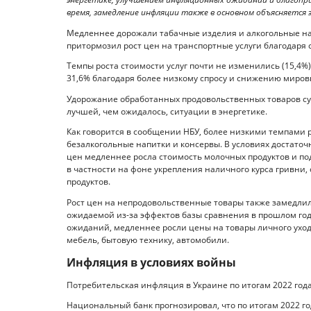
время, замедление инфляции также в основном объясняется э
Медленнее дорожали табачные изделия и алкогольные нап
притормозил рост цен на транспортные услуги благодаря 
Темпы роста стоимости услуг почти не изменились (15,4%
31,6% благодаря более низкому спросу и снижению миров
Удорожание обработанных продовольственных товаров сущ
лучшей, чем ожидалось, ситуации в энергетике.
Как говорится в сообщении НБУ, более низкими темпами р
безалкогольные напитки и консервы. В условиях достато
цен медленнее росла стоимость молочных продуктов и по
в частности на фоне укрепления наличного курса гривни
продуктов.
Рост цен на непродовольственные товары также замедлилс
ожидаемой из-за эффектов базы сравнения в прошлом год
ожиданий, медленнее росли цены на товары личного ухода
мебель, бытовую технику, автомобили.
Инфляция в условиях войны
Потребительская инфляция в Украине по итогам 2022 года
Национальный банк прогнозировал, что по итогам 2022 го