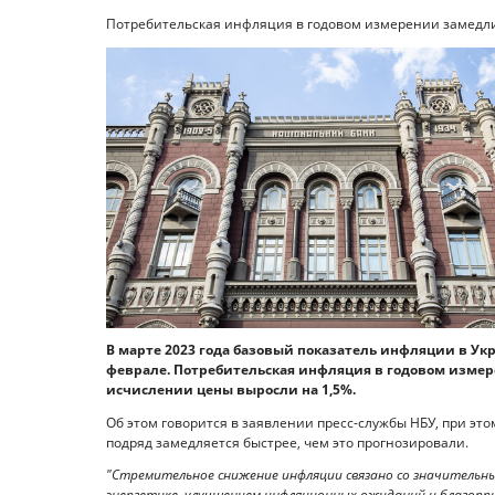
Потребительская инфляция в годовом измерении замедлил
В марте 2023 года базовый показатель инфляции в Укр
феврале. Потребительская инфляция в годовом измере
исчислении цены выросли на 1,5%.
Об этом говорится в заявлении пресс-службы НБУ, при эт
подряд замедляется быстрее, чем это прогнозировали.
"Стремительное снижение инфляции связано со значительны
энергетике, улучшением инфляционных ожиданий и благопр