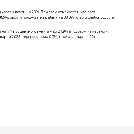
выросли почти на 23%. При этом отмечается, что рост
,5%, рыбу и продукты из рыбы – на 30,3%, хлеб и хлебопродукты
на 1,1 процентного пункта – до 24,9% в годовом измерении.
рем 2023 года составила 0,5%, с начала года – 1,2%.
ческого роста после банковских кризисов
ьные цены на топливо