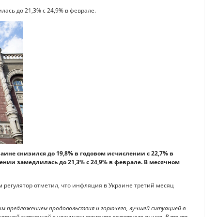
ась до 21,3% с 24,9% в феврале.
аине снизился до 19,8% в годовом исчислении с 22,7% в
нии замедлилась до 21,3% с 24,9% в феврале. В месячном
ом регулятор отметил, что инфляция в Украине третий месяц
м предложением продовольствия и горючего, лучшей ситуацией в
иятной ситуацией в наличном сегменте валютного рынка. В то же