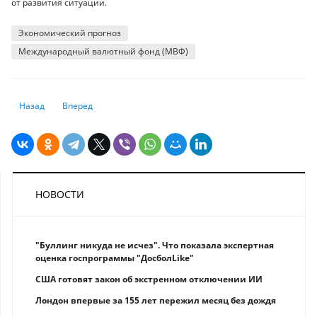
от развития ситуации.
Экономический прогноз
Международный валютный фонд (МВФ)
Предыдущий: Пороги для использования пенсионных накоплений на о
Следующий: В Нацбанке рассказали, что сейчас в Украине 
Назад
Вперед
НОВОСТИ
"Буллинг никуда не исчез". Что показала экспертная
оценка госпрограммы "ДосболLike"
США готовят закон об экстренном отключении ИИ
Лондон впервые за 155 лет пережил месяц без дождя