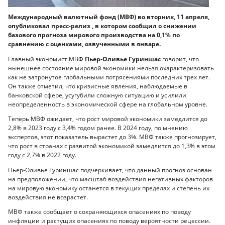
Международный валютный фонд (МВФ) во вторник, 11 апреля,
опубликовал пресс-релиз , в котором сообщил о снижении
базового прогноза мирового производства на 0,1% по
сравнению с оценками, озвученными в январе.
Главный экономист МВФ
Пьер-Оливье Гуриншас
говорит, что
нынешнее состояние мировой экономики нельзя охарактеризовать
как не затронутое глобальными потрясениями последних трех лет.
Он также отметил, что кризисные явления, наблюдаемые в
банковской сфере, усугубили сложную ситуацию и усилили
неопределенность в экономической сфере на глобальном уровне.
Теперь МВФ ожидает, что рост мировой экономики замедлится до
2,8% в 2023 году с 3,4% годом ранее. В 2024 году, по мнению
экспертов, этот показатель вырастет до 3%. МВФ также прогнозирует,
что рост в странах с развитой экономикой замедлится до 1,3% в этом
году с 2,7% в 2022 году.
Пьер-Оливье Гуриншас подчеркивает, что данный прогноз основан
на предположении, что масштаб воздействия негативных факторов
на мировую экономику останется в текущих пределах и степень их
воздействия не возрастет.
МВФ также сообщает о сохраняющихся опасениях по поводу
инфляции и растущих опасениях по поводу вероятности рецессии.