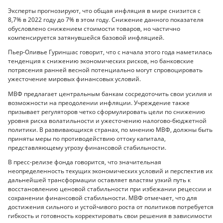
Эксперты прогнозируют, что общая инфляция в мире снизится с
8,7% в 2022 году до 7% в этом году. Снижение данного показателя
обусловлено снижением стоимости товаров, но частично
компенсируется затянувшейся базовой инфляцией.
Пьер-Оливье Гуриншас говорит, что с начала этого года наметилась
тенденция к снижению экономических рисков, но банковские
потрясения ранней весной потенциально могут спровоцировать
ужесточение мировых финансовых условий.
МВФ предлагает центральным банкам сосредоточить свои усилия и
возможности на преодолении инфляции. Учреждение также
призывает регуляторов четко сформулировать цели по снижению
уровня риска волатильности и ужесточению налогово-бюджетной
политики. В развивающихся странах, по мнению МВФ, должны быть
приняты меры по противодействию оттоку капитала,
представляющему угрозу финансовой стабильности.
В пресс-релизе фонда говорится, что значительная
неопределенность текущих экономических условий и перспектив их
дальнейшей трансформации оставляет властям узкий путь к
восстановлению ценовой стабильности при избежании рецессии и
сохранении финансовой стабильности. МВФ отмечает, что для
достижения сильного и устойчивого роста от политиков потребуется
гибкость и готовность корректировать свои решения в зависимости