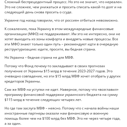
Сложный беспрецедентный процесс. Но это не значит, что нереален.
Это не сложнее, чем унижаться и просить списать какой-то долг и на
следующий день снова просить о ссуде.
Украине год назад говорили, что от россиян отбиться невозможно.
К сожалению, пока Украину в этом международные финансовые
организации (МФО) не поддерживают. Им это не интересно, они не
хотят выходить из зоны комфорта и внедрять новые процессы. Все
эти МФО знают только один путь – рекомендуют идти в очередную
реструктуризацию: идите, просите, вы бедная страна.
Но Украина – бедная страна не для МВФ.
Потому что Фонд почему-то закладывает в своих прогнозах
получение от Украины $15 млрд в течение 2023-2027 годов. Это
очевидно совпадение, но эти $15 млрд МВФ хочет отобрать у других
кредиторов Украины.
Сам же МВФ на уступки не идет. Наверное, потому что «возглавил»
программу финансовой поддержки украинского бюджета на сумму
$115 млрд в течение следующих четырех лет.
Но где там заслуга МВФ – неясно. Потому что с начала войны наши
иностранные партнеры оказали нам финансовую и военную
помощь более чем на $100 млрд без МВФ. Это не через четыре года,
а за один.