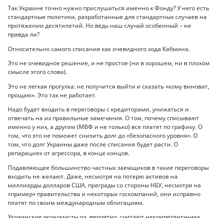
Так Украине точно нужно прислушаться именно к Фонду? У него есть
стандартные политики, разработанные для стандартных случаев на
протяжении десятилетий. Но ведь наш случай особенный – не
правда ли?
Относительно самого списания как очевидного хода Кабмина.
Это не очевидное решение, и не простое (ни в хорошем, ни в плохом
смысле этого слова).
Это не легкая прогулка: не получится выйти и сказать «кому виноват,
прощаю». Это так не работает.
Надо будет входить в переговоры с кредиторами, унижаться и
отвечать на их правильные замечания. О том, почему списывают
именно у них, а другим (МВФ и не только) все платят по графику. О
том, что это не поможет снизить долг до «безопасного уровня». О
том, что долг Украины даже после списания будет расти. О
репарациях от агрессора, в конце концов.
Подавляющее большинство частных заемщиков в такие переговоры
входить не желают. Даже, несмотря на потерю активов на
миллиарды долларов США, преграды со стороны НБУ, несмотря на
«пример» правительства и некоторых госкомпаний, они исправно
платят по своим международным облигациям.
Украинские экономисты их, вероятно, считают некомпетентными,