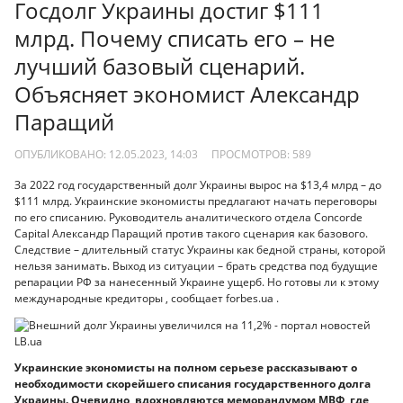
Госдолг Украины достиг $111
млрд. Почему списать его – не
лучший базовый сценарий.
Объясняет экономист Александр
Паращий
ОПУБЛИКОВАНО: 12.05.2023, 14:03
ПРОСМОТРОВ:
589
За 2022 год государственный долг Украины вырос на $13,4 млрд – до
$111 млрд. Украинские экономисты предлагают начать переговоры
по его списанию. Руководитель аналитического отдела Concorde
Capital Александр Паращий против такого сценария как базового.
Следствие – длительный статус Украины как бедной страны, которой
нельзя занимать. Выход из ситуации – брать средства под будущие
репарации РФ за нанесенный Украине ущерб. Но готовы ли к этому
международные кредиторы , сообщает forbes.ua .
Украинские экономисты на полном серьезе рассказывают о
необходимости скорейшего списания государственного долга
Украины. Очевидно, вдохновляются меморандумом МВФ, где