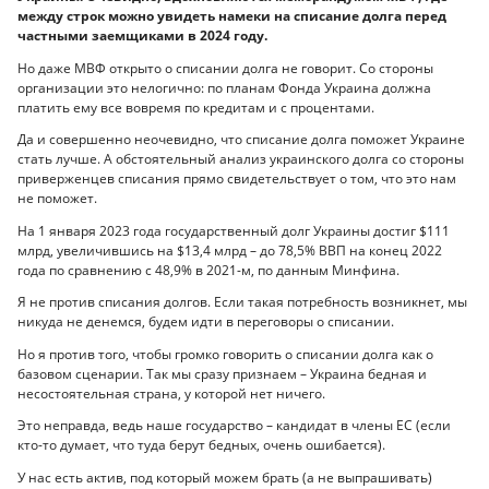
между строк можно увидеть намеки на списание долга перед
частными заемщиками в 2024 году.
Но даже МВФ открыто о списании долга не говорит. Со стороны
организации это нелогично: по планам Фонда Украина должна
платить ему все вовремя по кредитам и с процентами.
Да и совершенно неочевидно, что списание долга поможет Украине
стать лучше. А обстоятельный анализ украинского долга со стороны
приверженцев списания прямо свидетельствует о том, что это нам
не поможет.
На 1 января 2023 года государственный долг Украины достиг $111
млрд, увеличившись на $13,4 млрд – до 78,5% ВВП на конец 2022
года по сравнению с 48,9% в 2021-м, по данным Минфина.
Я не против списания долгов. Если такая потребность возникнет, мы
никуда не денемся, будем идти в переговоры о списании.
Но я против того, чтобы громко говорить о списании долга как о
базовом сценарии. Так мы сразу признаем – Украина бедная и
несостоятельная страна, у которой нет ничего.
Это неправда, ведь наше государство – кандидат в члены ЕС (если
кто-то думает, что туда берут бедных, очень ошибается).
У нас есть актив, под который можем брать (а не выпрашивать)