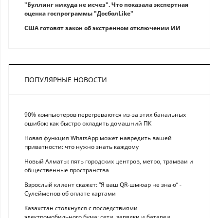
"Буллинг никуда не исчез". Что показала экспертная
оценка госпрограммы "ДосболLike"
США готовят закон об экстренном отключении ИИ
ПОПУЛЯРНЫЕ НОВОСТИ
90% компьютеров перегреваются из-за этих банальных
ошибок: как быстро охладить домашний ПК
Новая функция WhatsApp может навредить вашей
приватности: что нужно знать каждому
Новый Алматы: пять городских центров, метро, трамваи и
общественные пространства
Взрослый клиент скажет: “Я ваш QR-шмюар не знаю“ -
Сулейменов об оплате картами
Казахстан столкнулся с последствиями
электромобильного бума: сети, зарядки и батареи