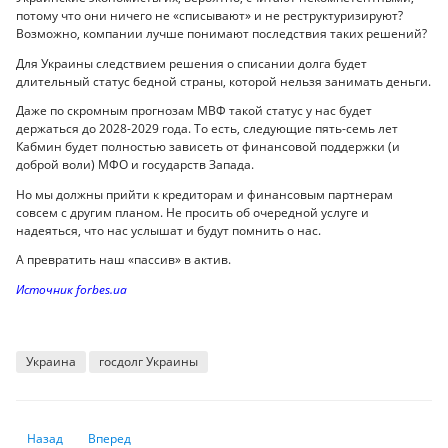
потому что они ничего не «списывают» и не реструктуризируют?
Возможно, компании лучше понимают последствия таких решений?
Для Украины следствием решения о списании долга будет
длительный статус бедной страны, которой нельзя занимать деньги.
Даже по скромным прогнозам МВФ такой статус у нас будет
держаться до 2028-2029 года. То есть, следующие пять-семь лет
Кабмин будет полностью зависеть от финансовой поддержки (и
доброй воли) МФО и государств Запада.
Но мы должны прийти к кредиторам и финансовым партнерам
совсем с другим планом. Не просить об очередной услуге и
надеяться, что нас услышат и будут помнить о нас.
А превратить наш «пассив» в актив.
Источник forbes.ua
Украина
госдолг Украины
Предыдущий: Джанет Йеллен предупреждает об утрате США мирового 
Следующий: Микрокредитные организации обесценивают т
Назад
Вперед