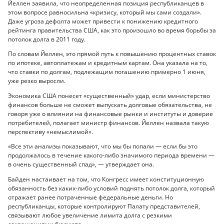
Йеллен заявила, что неопределенная позиция республиканцев в
этом вопросе равносильна «кризису, который мы сами создали».
Даже угроза дефолта может привести к понижению кредитного
рейтинга правительства США, как это произошло во время борьбы за
потолок долга в 2011 году.
По словам Йеллен, это прямой путь к повышению процентных ставок
по ипотеке, автоплатежам и кредитным картам. Она указала на то,
что ставки по долгам, подлежащим погашению примерно 1 июня,
уже резко выросли.
Экономика США понесет «существенный» удар, если министерство
финансов больше не сможет выпускать долговые обязательства, не
говоря уже о влиянии на финансовые рынки и институты и доверие
потребителей, полагает министр финансов. Йеллен назвала такую
перспективу «немыслимой».
«Все эти анализы показывают, что мы бы попали — если бы это
продолжалось в течение какого-либо значимого периода времени —
в очень существенный спад», — утверждает она.
Байден настаивает на том, что Конгресс имеет конституционную
обязанность без каких-либо условий поднять потолок долга, который
отражает ранее потраченные федеральные деньги. Но
республиканцы, которые контролируют Палату представителей,
связывают любое увеличение лимита долга с резкими