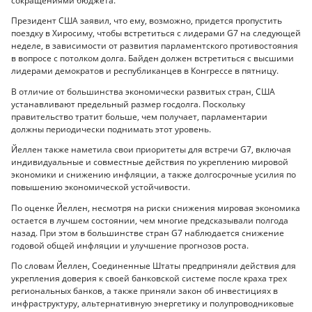
сокращениями бюджета.
Президент США заявил, что ему, возможно, придется пропустить
поездку в Хиросиму, чтобы встретиться с лидерами G7 на следующей
неделе, в зависимости от развития парламентского противостояния
в вопросе с потолком долга. Байден должен встретиться с высшими
лидерами демократов и республиканцев в Конгрессе в пятницу.
В отличие от большинства экономически развитых стран, США
устанавливают предельный размер госдолга. Поскольку
правительство тратит больше, чем получает, парламентарии
должны периодически поднимать этот уровень.
Йеллен также наметила свои приоритеты для встречи G7, включая
индивидуальные и совместные действия по укреплению мировой
экономики и снижению инфляции, а также долгосрочные усилия по
повышению экономической устойчивости.
По оценке Йеллен, несмотря на риски снижения мировая экономика
остается в лучшем состоянии, чем многие предсказывали полгода
назад. При этом в большинстве стран G7 наблюдается снижение
годовой общей инфляции и улучшение прогнозов роста.
По словам Йеллен, Соединенные Штаты предприняли действия для
укрепления доверия к своей банковской системе после краха трех
региональных банков, а также приняли закон об инвестициях в
инфраструктуру, альтернативную энергетику и полупроводниковые