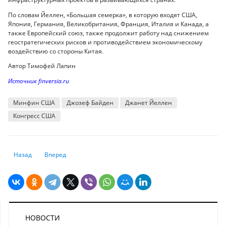
По словам Йеллен, «Большая семерка», в которую входят США,
Япония, Германия, Великобритания, Франция, Италия и Канада, а
также Европейский союз, также продолжит работу над снижением
геостратегических рисков и противодействием экономическому
воздействию со стороны Китая.
Автор Тимофей Лапин
Источник finversia.ru
Минфин США
Джозеф Байден
Джанет Йеллен
Конгресс США
Предыдущий: Сколько получат дети из Нацфонда в 2024 году
Следующий: Госдолг Украины достиг $111 млрд. Почему сп
Назад
Вперед
НОВОСТИ