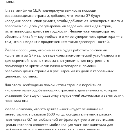
чипы.
Глава минфина США подчеркнула важность помощи
развивающимся странам, добавив, что члены G7 будут
координировать свои усилия, чтобы добиваться «своевременного и
всеобъемлющего» урегулирования задолженности для стран,
испытывающих долговые трудности. Йеллен уже неоднократно
обвиняла Китай — крупнейшего в мире суверенного кредитора — в
том, что он медлит с продвижением таких договоренностей.
Йеллен сообщила, что она также будет работать со своими
коллегами из G7 над повышением экономической устойчивости в
долгосрочной перспективе за счет увеличения внутреннего
производства критически важных товаров и помощи
развивающимся странам в расширении их доли в глобальных
цепочках поставок.
Для этого необходимо помочь этим странам перейти от
«исключительно добывающих отраслей к деятельности, которая
оказывает большую поддержку внутренней экономике и занятости»,
пояснила она.
Йеллен сказала, что эта деятельность будет основана на
инвестициях в размере $600 млрд, осуществляемых в рамках
партнерства G7 по глобальной инфраструктуре и инвестициям,
целью которого является мобилизация частного капитала для
инфраструктурных проектов в развивающихся странах.