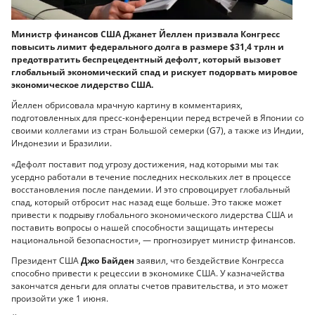
Министр финансов США Джанет Йеллен призвала Конгресс
повысить лимит федерального долга в размере $31,4 трлн и
предотвратить беспрецедентный дефолт, который вызовет
глобальный экономический спад и рискует подорвать мировое
экономическое лидерство США.
Йеллен обрисовала мрачную картину в комментариях,
подготовленных для пресс-конференции перед встречей в Японии со
своими коллегами из стран Большой семерки (G7), а также из Индии,
Индонезии и Бразилии.
«Дефолт поставит под угрозу достижения, над которыми мы так
усердно работали в течение последних нескольких лет в процессе
восстановления после пандемии. И это спровоцирует глобальный
спад, который отбросит нас назад еще больше. Это также может
привести к подрыву глобального экономического лидерства США и
поставить вопросы о нашей способности защищать интересы
национальной безопасности», — прогнозирует министр финансов.
Президент США
Джо Байден
заявил, что бездействие Конгресса
способно привести к рецессии в экономике США. У казначейства
закончатся деньги для оплаты счетов правительства, и это может
произойти уже 1 июня.