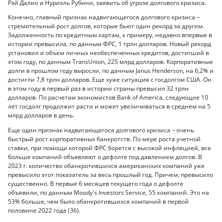
Рэй Далио и Нуриэль Рубини, заявить об угрозе долгового кризиса.
Конечно, главный признак надвигающегося долгового кризиса –
стремительный рост долгов, которые бьют один рекорд за другим.
Задолженность по кредитным картам, к примеру, недавно впервые в
истории превысила, по данным ФРС, 1 трлн долларов. Новый рекорд
установил и объем личных необеспеченных кредитов, достигший в
этом году, по данным TransUnion, 225 млрд долларов. Корпоративные
долги в прошлом году выросли, по данным Janus Henderson, на 6,2% и
достигли 7,8 трлн долларов. Еще хуже ситуация с госдолгом США. Он
в этом году в первый раз в истории страны превысил 32 трлн
долларов. По расчетам экономистов Bank of America, следующие 10
лет госдолг продолжит расти и может увеличиваться в среднем на 5
млрд долларов в день.
Еще один признак надвигающегося долгового кризиса – очень
быстрый рост корпоративных банкротств. По мере роста учетной
ставки, при помощи которой ФРС борется с высокой инфляцией, все
больше компаний объявляют о дефолте под давлением долгов. В
2023 г. количество обанкротившихся американских компаний уже
превысило этот показатель за весь прошлый год. Причем, превысило
существенно. В первые 6 месяцев текущего года о дефолте
объявили, по данным Moody's Investors Service, 55 компаний. Это на
53% больше, чем было обанкротившихся компаний в первой
половине 2022 года (36).