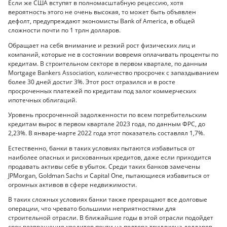
Если же США вступят в полномасштабную рецессию, хотя
вероятность этого не очень высокая, то может быть объявлен
дефолт, предупреждают экономисты Bank of America, в общей
сложности почти по 1 трлн долларов.
Обращает на себя внимание и резкий рост физических лиц и
компаний, которые не в состоянии вовремя оплачивать проценты по
кредитам. В строительном секторе в первом квартале, по данным
Mortgage Bankers Association, количество просрочек с запаздыванием
более 30 дней достиг 3%. Этот рост отразился и в росте
просроченных платежей по кредитам под залог коммерческих
ипотечных облигаций.
Уровень просроченной задолженности по всем потребительским
кредитам вырос в первом квартале 2023 года, по данным ФРС, до
2,23%. В январе-марте 2022 года этот показатель составлял 1,7%.
Естественно, банки в таких условиях пытаются избавиться от
наиболее опасных и рискованных кредитов, даже если приходится
продавать активы себе в убыток. Среди таких банков замечены
JPMorgan, Goldman Sachs и Capital One, пытающиеся избавиться от
огромных активов в сфере недвижимости.
В таких сложных условиях банки также прекращают все долговые
операции, что чревато большими неприятностями для
строительной отрасли. В ближайшие годы в этой отрасли подойдет
срок возвращения кредитов почти на полтора триллиона долларов.