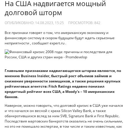
На США надвигается мощный
долговой шторм
ОПУБЛИКОВАНО: 14.08.2023, 15:25
ПРОСМОТРОВ:
842
Все признаки говорят о том, что американскую экономику и
финансовую систему в скором будущем будут ждать серьезные
неприятности , сообщает expert.ru .
Главными признаками надвигающегося шторма являются, по
мнению Business Insider, быстрый рост объемов займов и
снижение уверенности заемщиков, а также решения крупных
рейтинговых агентств: Fitch Ratings недавно понизил
кредитный рейтинг всех США, а Moody's – 10 американских
банков.
Наверное, можно говорить, что долговой кризис в США уже начался
и что начался он весной с краха Silicon Valley Bank, а также
обанкротившихся вслед за ним SVB, Signature Bank и First Republic.
Последствия мартовских банкротств оказались не очень сильными,
но это не помешало экспертам, в том числе и таким известным, как