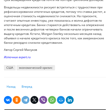
Владельцы недвижимости рискуют встретиться с трудностями при
рефинансировании ипотечных кредитов, потому что ставка растет, а
оценочная стоимость недвижимости снижается. На горизонте,
считают опытные инвесторы, уже показалась и волна дефолтов по
ипотечным кредитам. Банки стараются действовать на опережение
и после весенних дефолтов четверки банков начали ограничивать
выдачу кредитов. Кстати, Morgan Stanley несколько месяцев назад
объявил о начале кредитного кризиса после того, как американские
банки рекордно снизили кредитование.
Автор Сергей Мануков
Источник expert.ru
США
экономический кризис
Предыдущий: Что будет с тенге из-за ослабления рубля, рассказали а
Следующий: Во Франции инфляция замедлилась до 5,1% в
Назад
Вперед