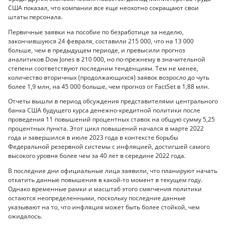
США показал, что компании все еще неохотно сокращают свои
штаты персонала.
Первичные заявки на пособие по безработице за неделю,
закончившуюся 24 февраля, составили 215 000, что на 13 000
больше, чем в предыдущем периоде, и превысили прогноз
аналитиков Dow Jones в 210 000, но по-прежнему в значительной
степени соответствуют последним тенденциям. Тем не менее,
количество вторичных (продолжающихся) заявок возросло до чуть
более 1,9 млн, на 45 000 больше, чем прогноз от FactSet в 1,88 млн.
Отчеты вышли в период обсуждения представителями центрального
банка США будущего курса денежно-кредитной политики после
проведения 11 повышений процентных ставок на общую сумму 5,25
процентных пункта. Этот цикл повышений начался в марте 2022
года и завершился в июле 2023 года в контексте борьбы
Федеральной резервной системы с инфляцией, достигшей самого
высокого уровня более чем за 40 лет в середине 2022 года.
В последние дни официальные лица заявили, что планируют начать
откатить данные повышения в какой-то момент в текущем году.
Однако временные рамки и масштаб этого смягчения политики
остаются неопределенными, поскольку последние данные
указывают на то, что инфляция может быть более стойкой, чем
ожидалось.