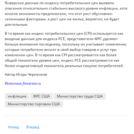
Январские данные по индексу потребительских цен вызвали
опасения относительно стабильно высокого уровня инфляции, хотя
многие экономисты предполагали, что этот рост обусловлен
сезонными факторами, а рост цен на жилье, вероятно, не будет
длительным.
В то время как индекс потребительских цен (CPI) используется как
входные данные для индекса PCE, представители ФРС уделяют
больше внимания последнему, поскольку он учитывает изменения,
которые потребители вносят в свой выбор товаров и услуг при
изменении цен. В то время как CPI рассматривается как более
общий показатель уровня цен, индекс PCE рассматривается как
более индикативный показатель реальных покупок потребителей.
Автор Игорь Черненков
Источник finversia.ru
инфляция
ФРС США
Министерство труда США
Министерство торговли США
Предыдущий: Что подорожало в феврале в Казахстане
Следующий: Скоро на самолетах будет некому летать из-з
Назад
Вперед