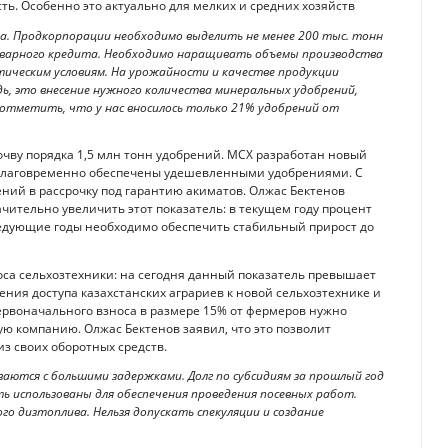
ть. Особенно это актуально для мелких и средних хозяйств
а. Продкорпорации необходимо выделить не менее 200 тыс. тонн
оварного кредита. Необходимо наращивать объемы производства
тическим условиям. На урожайности и качестве продукции
ь, это внесение нужного количества минеральных удобрений,
 отметить, что у нас вносилось только 21% удобрений от
очву порядка 1,5 млн тонн удобрений. МСХ разработан новый
аблаговременно обеспечены удешевленными удобрениями. С
ний в рассрочку под гарантию акиматов. Олжас Бектенов
чительно увеличить этот показатель: в текущем году процент
ледующие годы необходимо обеспечить стабильный прирост до
са сельхозтехники: на сегодня данный показатель превышает
ния доступа казахстанских аграриев к новой сельхозтехнике и
первоначального взноса в размере 15% от фермеров нужно
 компанию. Олжас Бектенов заявил, что это позволит
 своих оборотных средств.
ются с большими задержками. Долг по субсидиям за прошлый год
ь использованы для обеспечения проведения посевных работ.
о дизтоплива. Нельзя допускать спекуляции и создание