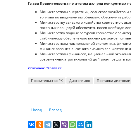
Глава Правительства по итогам дал ряд конкретных п
Министерствам энергетики, сельского хозяйства и 
топлива по выделенным объемам, обеспечить работ
Министерству сельского хозяйства совместно с а
посевных площадей обеспечить посев необходимог
Министерству водных ресурсов совместно с заинт
стабильному обеспечению южных регионов поливно
Министерствам национальной экономики, финансов,
финансирования льготного лизинга сельхозтехники
Министерствам финансов, национальной экономики
современных агротехнологий до 1 июня решить во
Источник dknews.kz
Правительство РК
Дизтопливо
Поставки дизтопли
Предыдущий: ЕАЭС: индекс потребительских цен состав
Следующий: Еще один запрет вместо системн
Назад
Вперед