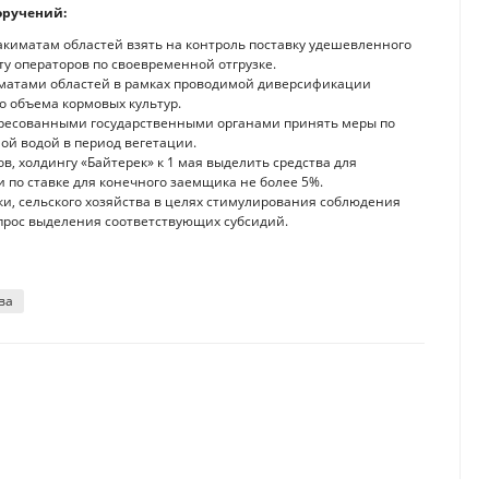
оручений:
акиматам областей взять на контроль поставку удешевленного
у операторов по своевременной отгрузке.
киматами областей в рамках проводимой диверсификации
о объема кормовых культур.
ересованными государственными органами принять меры по
й водой в период вегетации.
 холдингу «Байтерек» к 1 мая выделить средства для
 по ставке для конечного заемщика не более 5%.
, сельского хозяйства в целях стимулирования соблюдения
прос выделения соответствующих субсидий.
ва
ил 107,5% в годовом выражении
ых реформ