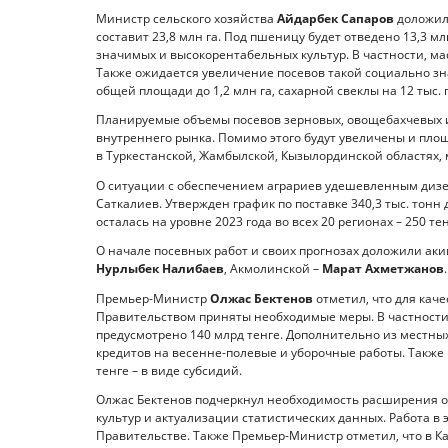
Министр сельского хозяйства
Айдарбек Сапаров
доложил,
составит 23,8 млн га. Под пшеницу будет отведено 13,3 м
значимых и высокорентабельных культур. В частности, мас
Также ожидается увеличение посевов такой социально зна
общей площади до 1,2 млн га, сахарной свеклы на 12 тыс. га
Планируемые объемы посевов зерновых, овощебахчевых и
внутреннего рынка. Помимо этого будут увеличены и площ
в Туркестанской, Жамбылской, Кызылординской областях, 
О ситуации с обеспечением аграриев удешевленным диз
Саткалиев. Утвержден график по поставке 340,3 тыс. тон
осталась на уровне 2023 года во всех 20 регионах – 250 т
О начале посевных работ и своих прогнозах доложили а
Нурлыбек Налибаев
, Акмолинской –
Марат Ахметжанов
.
Премьер-Министр
Олжас Бектенов
отметил, что для кач
Правительством приняты необходимые меры. В частности,
предусмотрено 140 млрд тенге. Дополнительно из местны
кредитов на весенне-полевые и уборочные работы. Также 
тенге – в виде субсидий.
Олжас Бектенов подчеркнул необходимость расширения
культур и актуализации статистических данных. Работа в
Правительстве. Также Премьер-Министр отметил, что в К