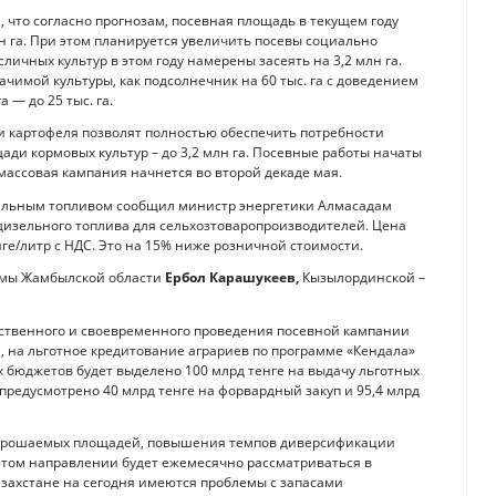
 что согласно прогнозам, посевная площадь в текущем году
лн га. При этом планируется увеличить посевы социально
личных культур в этом году намерены засеять на 3,2 млн га.
чимой культуры, как подсолнечник на 60 тыс. га с доведением
 — до 25 тыс. га.
 картофеля позволят полностью обеспечить потребности
ади кормовых культур – до 3,2 млн га. Посевные работы начаты
массовая кампания начнется во второй декаде мая.
ельным топливом сообщил министр энергетики Алмасадам
н дизельного топлива для сельхозтоваропроизводителей. Цена
енге/литр с НДС. Это на 15% ниже розничной стоимости.
кимы Жамбылской области
Ербол Карашукеев,
Кызылординской –
ественного и своевременного проведения посевной кампании
 на льготное кредитование аграриев по программе «Кендала»
х бюджетов будет выделено 100 млрд тенге на выдачу льготных
предусмотрено 40 млрд тенге на форвардный закуп и 95,4 млрд
 орошаемых площадей, повышения темпов диверсификации
 этом направлении будет ежемесячно рассматриваться в
азахстане на сегодня имеются проблемы с запасами