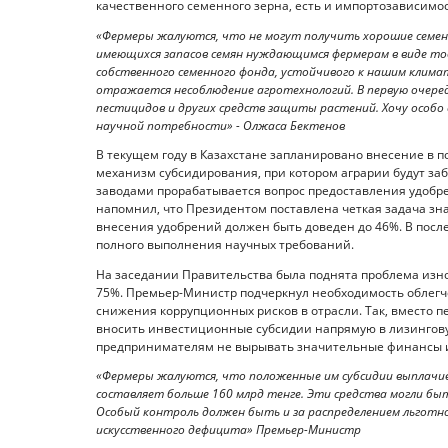
качественного семенного зерна, есть и импортозависимос
«Фермеры жалуются, что не могут получить хорошие семен
имеющихся запасов семян нуждающимся фермерам в виде т
собственного семенного фонда, устойчивого к нашим клима
отражается несоблюдение агротехнологий. В первую очеред
пестицидов и других средств защиты растений. Хочу особо
научной потребности» - Олжаса Бектенов
В текущем году в Казахстане запланировано внесение в п
механизм субсидирования, при котором аграрии будут з
заводами прорабатывается вопрос предоставления удобре
напомнил, что Президентом поставлена четкая задача зна
внесения удобрений должен быть доведен до 46%. В пос
полного выполнения научных требований.
На заседании Правительства была поднята проблема изно
75%. Премьер-Министр подчеркнул необходимость облегче
снижения коррупционных рисков в отрасли. Так, вместо 
вносить инвестиционные субсидии напрямую в лизинговую
предпринимателям не вырывать значительные финансы из
«Фермеры жалуются, что положенные им субсидии выплачива
составляет больше 160 млрд тенге. Эти средства могли быт
Особый контроль должен быть и за распределением льготног
искусственного дефицита» Премьер-Министр