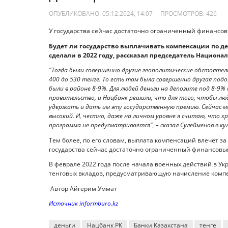
ОПУБЛИКОВАНО: 05.12.2024, 14:07
ПРОСМОТРОВ:
426
У государства сейчас достаточно ограниченный финансов
Будет ли государство выплачивать компенсации по деп
сделали в 2022 году, рассказал председатель Национал
"Тогда были совершенно другие геополитические обстоятельс
400 до 530 тенге. То есть там была совершенно другая по
были в районе 8-9%. Для людей деньги на депозите под 8-9% 
правительство, и Нацбанк решили, что для того, чтобы люд
удержать и дать им эту государственную премию. Сейчас 
высокий. И, честно, даже на личном уровне я считаю, что х
программа не предусматривается", – сказал Сулейменов в ку
Тем более, по его словам, выплата компенсаций влечёт з
государства сейчас достаточно ограниченный финансовый
В феврале 2022 года после начала военных действий в У
тенговых вкладов, предусматривающую начисление компен
Автор Айгерим Уммат
Источник informburo.kz
деньги
Нацбанк РК
Банки Казахстана
тенге