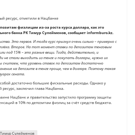
ый ресурс, отметили в Нацбанке
озитам физлицам из-за роста курса доллара, как это
ьного банка РК Тимур Сулейменов, сообщает informburo.kz.
тва. Это первое. И тогда курс прыгнул очень сильно – примерно с
доплёка. Второе. На тот момент ставки по депозитам тенговым
или под 15% – это разные вещи. Тогда, действительно, и
и не стали выходить из тенге и покупать доллары, нужно их
мы считаем, что уровень ставок по депозитам достаточно
ранение на депозите в тенге проще, чем в долларе. Поэтому такая
луарах сената.
а собой достаточно большие фискальные расходы. Однако у
 ресурс, заключил глава Нацбанка.
краине Нацбанк и правительство запустило программу защиты
саций в 10% по депозитам физлиц за счёт средств бюджета.
Тимур Сулейменов