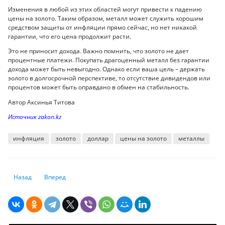
Изменения в любой из этих областей могут привести к падению
цены на золото. Таким образом, металл может служить хорошим
средством защиты от инфляции прямо сейчас, но нет никакой
гарантии, что его цена продолжит расти.
Это не приносит дохода. Важно помнить, что золото не дает
процентные платежи. Покупать драгоценный металл без гарантии
дохода может быть невыгодно. Однако если ваша цель – держать
золото в долгосрочной перспективе, то отсутствие дивидендов или
процентов может быть оправдано в обмен на стабильность.
Автор Аксинья Титова
Источник zakon.kz
инфляция
золото
доллар
цены на золото
металлы
Предыдущий: Страхование от стихийных бедствий: эксперты изучили
Следующий: «Налог на транспорт – бессмысленный»: казах
Назад
Вперед