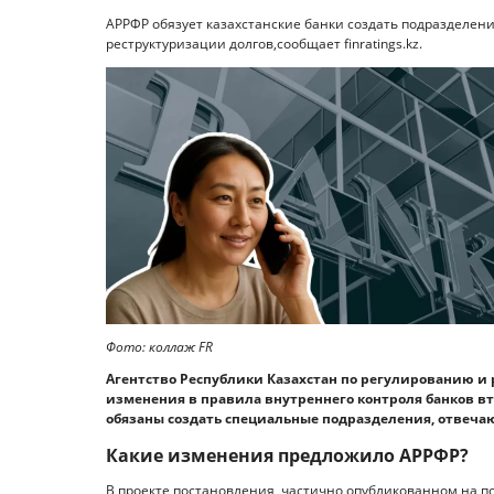
АРРФР обязует казахстанские банки создать подразделен
реструктуризации долгов,сообщает finratings.kz.
Фото: коллаж FR
Агентство Республики Казахстан по регулированию 
изменения в правила внутреннего контроля банков вт
обязаны создать специальные подразделения, отвеча
Какие изменения предложило АРРФР?
В проекте постановления, частично опубликованном на 