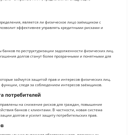
определения, является ли физическое лицо заёмщиком с
 позволит эффективнее управлять кредитными рисками и
 банков по реструктуризации задолженности физических лиц.
огашения долгов станут более прозрачными и понятными для
которые займутся защитой прав и интересов физических лиц.
е функции, следя за соблюдением интересов заёмщиков.
та потребителей
аправлены на снижение рисков для граждан, повышение
йствия банков с клиентами. В частности, новая система
зации долгов и усилит защиту потребительских прав.
ов
ксперты рынка выражают обеспокоенность возможным