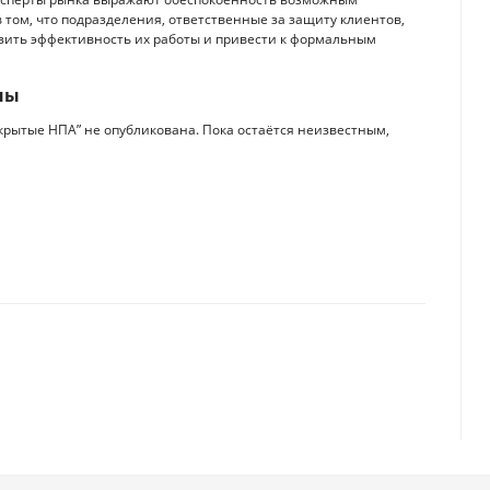
том, что подразделения, ответственные за защиту клиентов,
низить эффективность их работы и привести к формальным
ны
крытые НПА” не опубликована. Пока остаётся неизвестным,
ернета от Илона Маска в Казахстане
ми для оптимизации расследований платежей