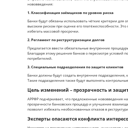
нововведения:
1. Классификация заёмщиков по уровню риска
Банки будут обязаны использовать чёткие критерии для 
высоким риском при оценке его платёжеспособности. Это
избегать массовой просрочки.
2. Регламент по реструктуризации долгов
Предлагается ввести обязательные внутренние процедуры
Благодаря этому решения банков о пересмотре условий п
потребителей.
3. Специальные подразделения по защите клиентов
Банки должны будут создать внутренние подразделения, 
Такие подразделения также будут выполнять контрольны
Цель изменений – прозрачность и защи
АРРФР подчёркивает, что предложенные нововведения н
прозрачности банковских процедур и улучшение взаимоде
позволит избежать необоснованных отказов в реструктури
Эксперты опасаются конфликта интерес
Несмотря на позитивную направленность инициативы, э