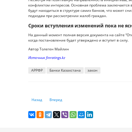
конфликтом интересов. Основная проблема заключается в 
будут находиться в структуре самих банков, что может с
подходам при рассмотрении жалоб граждан.
Сроки вступления изменений пока не яс
На данный момент полная версия документа на сайте “От
когда постановление будет утверждено и вступит в силу.
Автор Толеген Майлин
Источник finratings.kz
АРРФР
Банки Казахстана
закон
Предыдущий: Какой штраф грозит за использование Инт
Следующий: SWIFT улучшает управление дела
Назад
Вперед