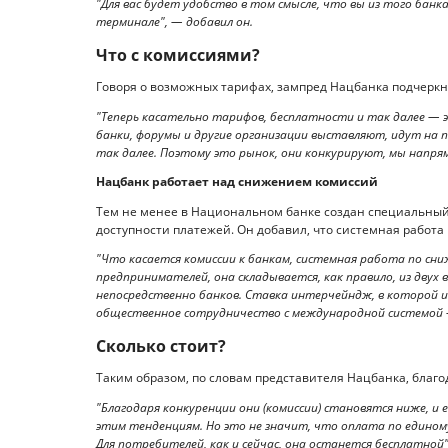
"Для вас будет удобство в том смысле, что вы из того бан
терминале", — добавил он.
Что с комиссиями?
Говоря о возможных тарифах, зампред Нацбанка подчеркн
"Теперь касательно тарифов, бесплатности и так далее — 
банки, форумы и другие организации выставляют, идут на
так далее. Поэтому это рынок, они конкурируют, мы напряму
Нацбанк работает над снижением комиссий
Тем не менее в Национальном банке создан специальный
доступности платежей. Он добавил, что системная работа
"Что касается комиссии к банкам, системная работа по сни
предпринимателей, она складывается, как правило, из двух
непосредственно банков. Ставка интерчейндж, в которой и
общественное сотрудничество с международной системой —
Сколько стоит?
Таким образом, по словам представителя Нацбанка, благ
"Благодаря конкуренции они (комиссии) становятся ниже, 
этим тенденциям. Но это не значит, что оплата по едином
Для потребителей, как и сейчас, она останется бесплатной