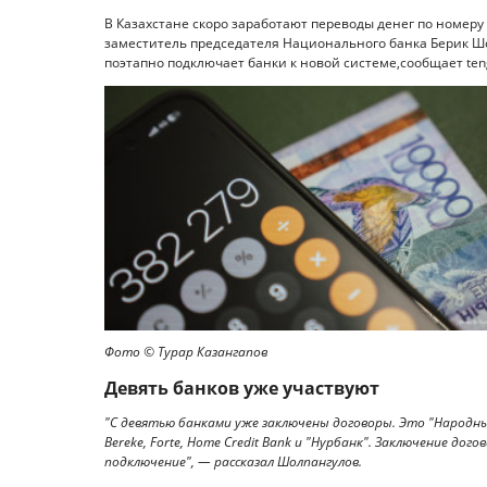
В Казахстане скоро заработают переводы денег по номер
заместитель председателя Национального банка Берик Ш
поэтапно подключает банки к новой системе,сообщает teng
Фото ©️ Турар Казангапов
Девять банков уже участвуют
"С девятью банками уже заключены договоры. Это "Народный 
Bereke, Forte, Home Credit Bank и "Нурбанк". Заключение до
подключение", — рассказал Шолпангулов.