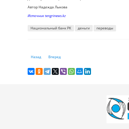
Автор Надежда Лыкова
Источник tengrinews.kz
Национальный банк РК
деньги
переводы
Предыдущий: Штрафы грозят казахстанцам, если не опла
Следующий: Налоговые органы изменили граф
Назад
Вперед