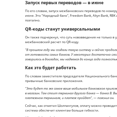
Запуск первых переводов — в июне
По его словам, запуск межбанковских переводов по номер
июне. Это "Народный банк", Freedom Bank, Altyn Bank, RBK
поэтапно.
QR-коды станут универсальными
Он также подчеркнул, что суть нововведения не только в у
межбанковский расчет по QR-коду.
"В прошлом году мы создали такую систему и сейчас продол
от готовности самих банков. У некоторых достаточно сложн
говорилось в докладах, мы надеемся до конца года полност
Как это будет работать
По словам заместителя председателя Национального банк
привычные банковские приложения.
"Это будет то же самое ваше мобильное банковское приложе
в магазин. Там стоит терминал другого банка — банка B. В
платежном терминале, и платеж пройдет", — пояснил он.
Сейчас, как отметил Шолпангулов, оплату можно проводит
система обеспечит клиентам больше гибкости.