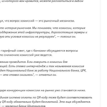
ка, из которого вам нравится, можете расплатиться в любом
ул, что вопрос комиссий — это рыночный механизм.
это история рыночная. Мы понимаем, что комиссии, которые
 поддержание этой инфраструктуры, дорогостоящие серверы и
ю эти условия комиссии не регулируем", — пояснил он.
 тарифный совет, где с банками обсуждаются вопросы
 по снижению комиссий уже ведется.
жению проводится. Если говорить о комиссии для
 вещей. Есть ставка интерчейндж и так называемая комиссия
дет Национальный банк за работу Национального банка, ЦРК,
 эта ставка снизилась", — отметил он.
одаря конкуренции комиссии на рынке уже становятся ниже.
и единая система оплаты по QR-коду тоже будет соответствовать
у QR-коду обязательно будет бесплатной. Это еще обсуждается.
", — заключил Берик Шолпангулов.