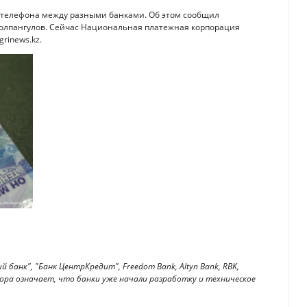
у телефона между разными банками. Об этом сообщил
олпангулов. Сейчас Национальная платежная корпорация
rinews.kz.
банк", "Банк ЦентрКредит", Freedom Bank, Altyn Bank, RBK,
говора означает, что банки уже начали разработку и техническое