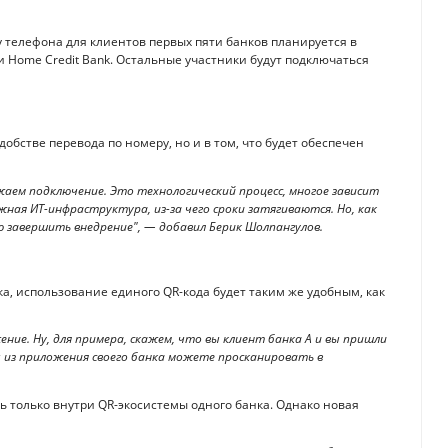
у телефона для клиентов первых пяти банков планируется в
 и Home Credit Bank. Остальные участники будут подключаться
добстве перевода по номеру, но и в том, что будет обеспечен
жаем подключение. Это технологический процесс, многое зависит
ая ИТ-инфраструктура, из-за чего сроки затягиваются. Но, как
ью завершить внедрение", — добавил Берик Шолпангулов.
а, использование единого QR-кода будет таким же удобным, как
ние. Ну, для примера, скажем, что вы клиент банка А и вы пришли
ы из приложения своего банка можете просканировать в
ь только внутри QR-экосистемы одного банка. Однако новая