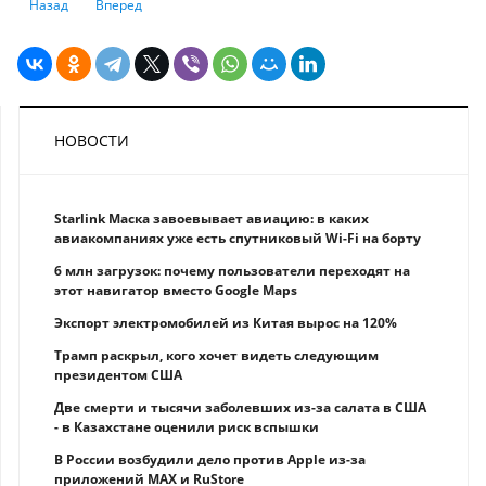
Предыдущий: Азат Перуашев требует пересмотра суммы для контрол
Следующий: Антифрод-центр НБК предотвращает ущерб на 2
Назад
Вперед
НОВОСТИ
Starlink Маска завоевывает авиацию: в каких
авиакомпаниях уже есть спутниковый Wi-Fi на борту
6 млн загрузок: почему пользователи переходят на
этот навигатор вместо Google Maps
Экспорт электромобилей из Китая вырос на 120%
Трамп раскрыл, кого хочет видеть следующим
президентом США
Две смерти и тысячи заболевших из-за салата в США
- в Казахстане оценили риск вспышки
В России возбудили дело против Apple из-за
приложений MAX и RuStore