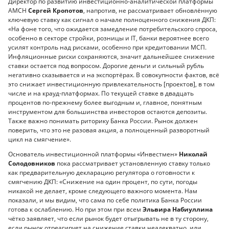
Директор по развитию инвестиционно-аналитической платформы
AMCH
Сергей Кропотов
, напротив, не рассматривает обновлённую
ключевую ставку как сигнал о начале полноценного снижения ДКП:
«На фоне того, что ожидается замедление потребительского спроса,
особенно в секторе стройки, розницы и IT, банки вероятнее всего
усилят контроль над рисками, особенно при кредитовании МСП.
Инфляционные риски сохраняются, значит дальнейшее снижение
ставки остается под вопросом. Дорогие деньги и сильный рубль
негативно сказывается и на экспортёрах. В совокупности фактов, всё
это снижает инвестиционную привлекательность [проектов], в том
числе и на крауд-платформах. По текущей ставке в двадцать
процентов по-прежнему более выгодным и, главное, понятным
инструментом для большинства инвесторов остаются депозиты.
Также важно понимать риторику Банка России. Рынок должен
поверить, что это не разовая акция, а полноценный разворотный
цикл на смягчение».
Основатель инвестиционной платформы «Инвестмен»
Николай
Солодовников
пока рассматривает установленную ставку только
как предварительную декларацию регулятора о готовности к
смягчению ДКП: «Снижение на один процент, по сути, погоды
никакой не делает, кроме следующего важного момента. Нам
показали, и мы видим, что сама по себе политика Банка России
готова к ослаблению. Но при этом при всем
Эльвира Набиуллина
чётко заявляет, что если рынок будет отыгрывать не в ту сторону,
если рынок отреагирует на снижение ставки неадекватно, или