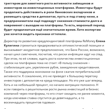
триггером для заметного роста активности заёмщиков и
инвесторов на инвестиционных платформах. Инвесторы будут
продолжать действовать в роли банковских вкладчиков и
размещать средства в депозитах, пусть и под ставку ниже, а
предприниматели ещё подождут снижения стоимости долга и
повременят с выходом на платформы. То есть, морозный период
будет продолжаться ещё значительное время. Хотя экспертам
уже хочется видеть признаки оттепели.
Директор по развитию краудлендинговой платформы ReMoney
Елена
Кулигина
стремиться придерживаться оптимистической позиции и
высказывает аккуратное предположение, что Банк России, возможно,
начал цикл смягчения, посчитав, что риски инфляции идут на спад.
При этом, по её словам, ждать роста количества инвестиционных
сделок на платформах пока не стоит: «В пользу снижения –
стабилизация цен, укрепление рубля, замедление кредитования.
Также это поддержка экономике на фоне сжатия потребительской
активности. К сожалению, это не приведет к большому перетоку
инвесторов с депозитов на крауд-площадки. Но это уже шаг вперед.
Хоть и на небольшой процент, но начало миграции положено. Н
если говорить о решительном росте рынка инвестиций в бизнес
компаний через платформы, то его стоит ожидать не ранее момента,
когда ключевая ставка спустится до девятнадцати, а то
восемнадцать процентов годовых».