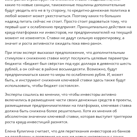
какие-то новые санкции, таможенные пошлины дополнительные
будут уводить его не в ту сторону, то кредитно-денежная политика в
любой момент может ужесточиться. Поэтому каких-то больших
надежд питать сейчас не стоит. Просто стоит радоваться тому, что
первый шаг к ослаблению предпринят. Принципиально действия на
крауд-платформах ни инвесторов, ни предпринимателей на текущий
момент не изменятся. Ставки не дадут сильную корректировку, а
значит и роста активности ожидать пока явно рано».
При этом эксперт высказал предположение, что дополнительным
стимулом к снижению ставки могут послужить целевые параметры
бюджета: «Бюджет был свёрстан под курс доллара в девяносто шесть
рублей, а он сейчас в районе восьмидесяти. Возможно, будут
предприниматься какие-то меры по ослаблению рубля. И, может
быть, и инструмент снижения ключевой ставки здесь также будут
использовать, чтобы бюджет состоялся».
Эксперты сошлись во мнении, что чтобы инвесторы активно
включились в размещение части своих денежных средств в проекты,
размещаемые предпринимателями на платформах, ключевая ставка
должна быть снижена более решительно. Хотя их мнения об
абсолютном значении ключевой ставки, которая выступит триггером
роста крауд-инвестиций разнятся.
Елена Кулигина считает, что для перетекания инвесторов из банков
на платформы и появления на них же новых интересных с точки