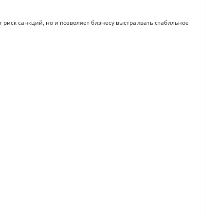
 риск санкций, но и позволяет бизнесу выстраивать стабильное
 появиться у казахстанских предпринимателей