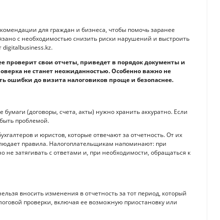
екомендации для граждан и бизнеса, чтобы помочь заранее
вязано с необходимостью снизить риски нарушений и выстроить
gitalbusiness.kz.
е проверит свои отчеты, приведет в порядок документы и
роверка не станет неожиданностью. Особенно важно не
ь ошибки до визита налоговиков проще и безопаснее.
 бумаги (договоры, счета, акты) нужно хранить аккуратно. Если
 быть проблемой.
хгалтеров и юристов, которые отвечают за отчетность. От их
блюдает правила. Налогоплательщикам напоминают: при
 не затягивать с ответами и, при необходимости, обращаться к
ельзя вносить изменения в отчетность за тот период, который
налоговой проверки, включая ее возможную приостановку или