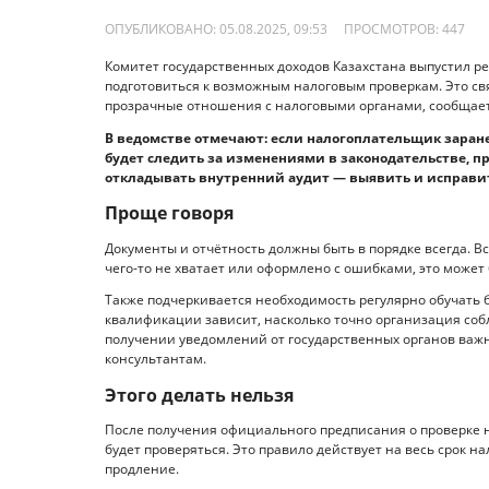
ОПУБЛИКОВАНО: 05.08.2025, 09:53
ПРОСМОТРОВ:
447
Комитет государственных доходов Казахстана выпустил р
подготовиться к возможным налоговым проверкам. Это с
прозрачные отношения с налоговыми органами, сообщает di
В ведомстве отмечают: если налогоплательщик заране
будет следить за изменениями в законодательстве, п
откладывать внутренний аудит — выявить и исправит
Проще говоря
Документы и отчётность должны быть в порядке всегда. Все
чего-то не хватает или оформлено с ошибками, это может
Также подчеркивается необходимость регулярно обучать бу
квалификации зависит, насколько точно организация со
получении уведомлений от государственных органов важно
консультантам.
Этого делать нельзя
После получения официального предписания о проверке н
будет проверяться. Это правило действует на весь срок 
продление.