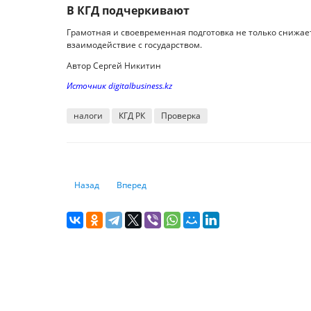
В КГД подчеркивают
Грамотная и своевременная подготовка не только снижает
взаимодействие с государством.
Автор Сергей Никитин
Источник digitalbusiness.kz
налоги
КГД РК
Проверка
Предыдущий: Еще один инструмент фондирования может
Следующий: Что будет с тенге к концу года
Назад
Вперед