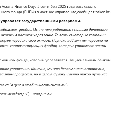
stana Finance Days 5 сентября 2025 года рассказал о
ного фонда (ЕНПФ) в частное управление,сообщает zakon.kz.
 управляет государственными резервами.
х небольших фондов. Мы начали работать с нашими дочерними
и активы в частное управление. То есть некоторые компании
орые передали свои активы. Порядка 500 млн мы перевели на
ивность соответствующих фондов, которые управляют этими
енсионном фонде, который управляется Национальным банком.
тное управление. Конечно, мы это делаем очень осторожно,
а этим процессом, но в целом, думаю, именно такой путь нас
ал на "в целом стабильность системы".
нние менеджеры", – заверил он.