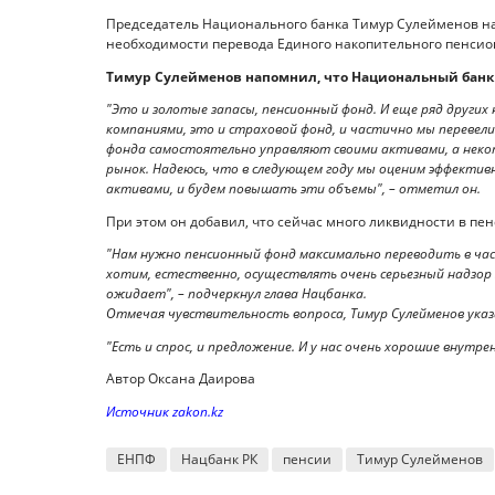
Председатель Национального банка Тимур Сулейменов на A
необходимости перевода Единого накопительного пенсион
Тимур Сулейменов напомнил, что Национальный банк
"Это и золотые запасы, пенсионный фонд. И еще ряд други
компаниями, это и страховой фонд, и частично мы перевел
фонда самостоятельно управляют своими активами, а некот
рынок. Надеюсь, что в следующем году мы оценим эффект
активами, и будем повышать эти объемы", – отметил он.
При этом он добавил, что сейчас много ликвидности в п
"Нам нужно пенсионный фонд максимально переводить в час
хотим, естественно, осуществлять очень серьезный надзор з
ожидает", – подчеркнул глава Нацбанка.
Отмечая чувствительность вопроса, Тимур Сулейменов указ
"Есть и спрос, и предложение. И у нас очень хорошие внутре
Автор Оксана Даирова
Источник zakon.kz
ЕНПФ
Нацбанк РК
пенсии
Тимур Сулейменов