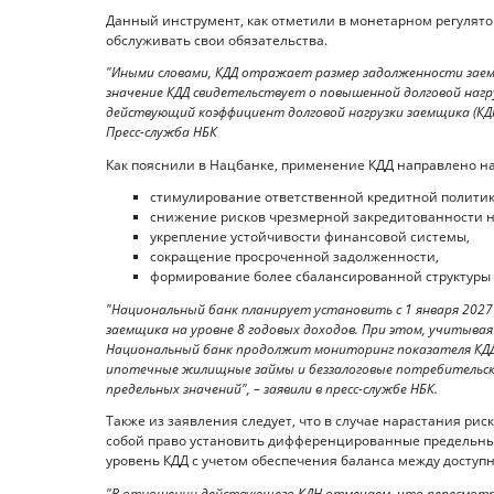
Данный инструмент, как отметили в монетарном регулят
обслуживать свои обязательства.
"Иными словами, КДД отражает размер задолженности заем
значение КДД свидетельствует о повышенной долговой нагр
действующий коэффициент долговой нагрузки заемщика (КДН
Пресс-служба НБК
Как пояснили в Нацбанке, применение КДД направлено на
стимулирование ответственной кредитной политик
снижение рисков чрезмерной закредитованности н
укрепление устойчивости финансовой системы,
сокращение просроченной задолженности,
формирование более сбалансированной структуры 
"Национальный банк планирует установить с 1 января 2027
заемщика на уровне 8 годовых доходов. При этом, учитывая
Национальный банк продолжит мониторинг показателя КДД 
ипотечные жилищные займы и беззалоговые потребительски
предельных значений", – заявили в пресс-службе НБК.
Также из заявления следует, что в случае нарастания рис
собой право установить дифференцированные предельные
уровень КДД с учетом обеспечения баланса между доступ
"В отношении действующего КДН отмечаем, что пересмотр т