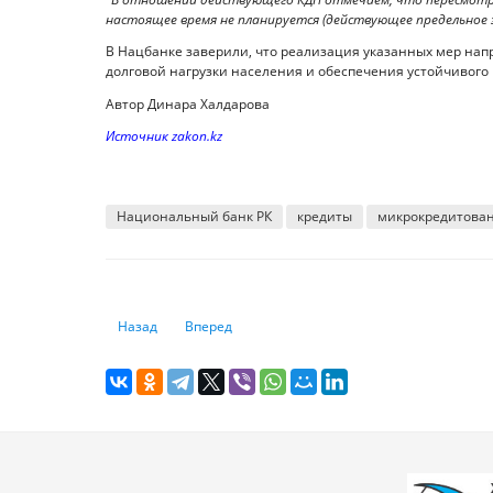
настоящее время не планируется (действующее предельное зна
В Нацбанке заверили, что реализация указанных мер н
долговой нагрузки населения и обеспечения устойчивого 
Автор Динара Халдарова
Источник zakon.kz
Национальный банк РК
кредиты
микрокредитова
Предыдущий: Когда стоит открывать депозит в Казахста
Следующий: За какими денежными переводами
Назад
Вперед