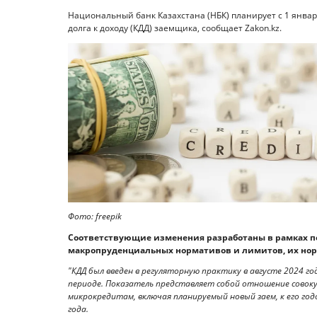
Национальный банк Казахстана (НБК) планирует с 1 янва
долга к доходу (КДД) заемщика, сообщает Zakon.kz.
Фото: freepik
Соответствующие изменения разработаны в рамках п
макропруденциальных нормативов и лимитов, их нор
"КДД был введен в регуляторную практику в августе 2024 г
периоде. Показатель представляет собой отношение совок
микрокредитам, включая планируемый новый заем, к его годо
года.