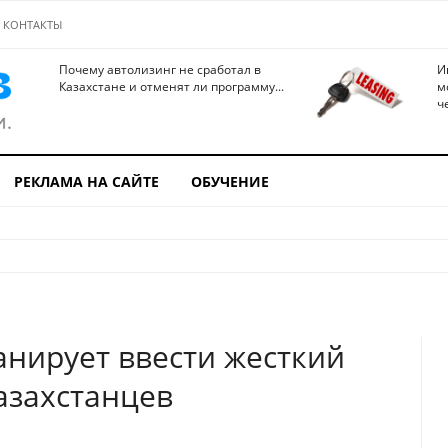
КОНТАКТЫ
Почему автолизинг не сработал в
И
Казахстане и отменят ли программу...
м
ч
РЕКЛАМА НА САЙТЕ
ОБУЧЕНИЕ
анирует ввести жесткий
азахстанцев