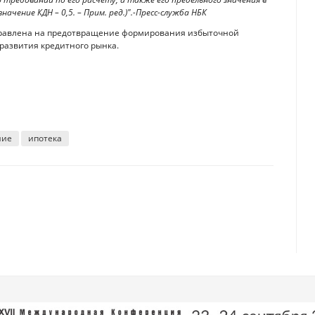
чение КДН – 0,5. – Прим. ред.)".-Пресс-служба НБК
аправлена на предотвращение формирования избыточной
развития кредитного рынка.
ние
ипотека
не?
 казахстанцев следит налоговая