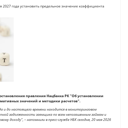
ря 2027 года установить предельное значение коэффициента
остановления правления Нацбанка РК "Об установлении
мативных значений и методики расчетов".
ода и до настоящего времени находится в мониторинговом
упной задолженности заемщика по всем непогашенным займам и
вому доходу", – напомнили в пресс-службе НБК сегодня, 20 мая 2026