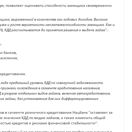
оре, позволяет оценивать способность заемщика своевременно
щика, выраженный в количестве его годовых доходов. Высокое
узке и росте вероятности неплатежеспособности заемщика. Как и
), КДД рассчитывается до принятия решения о выдаче займа".-
:
и банков,
аселения,
кредитования.
 года предельный уровень КДД по совокупной задолженности
 признаки охлаждения в сегменте кредитования населения,
в разрезе отдельных видов займов, включая автокредитование,
е займы, без установления для них дифференцированных
ков в сегменте розничного кредитования Нацбанк "оставляет за
 значения КДД по видам займов, а также изменить общий
ностью кредитов и рисками финансовой стабильности".
ребований по его расчету, а также его предельного значения в