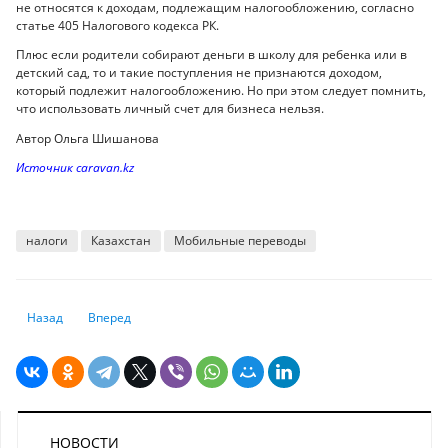
не относятся к доходам, подлежащим налогообложению, согласно
статье 405 Налогового кодекса РК.
Плюс если родители собирают деньги в школу для ребенка или в
детский сад, то и такие поступления не признаются доходом,
который подлежит налогообложению. Но при этом следует помнить,
что использовать личный счет для бизнеса нельзя.
Автор Ольга Шишанова
Источник caravan.kz
налоги
Казахстан
Мобильные переводы
Предыдущий: Нацбанк с 2027 года планирует ввести жесткий кредит
Следующий: С 1 июля в Казахстане снизят максимальную ст
Назад
Вперед
НОВОСТИ