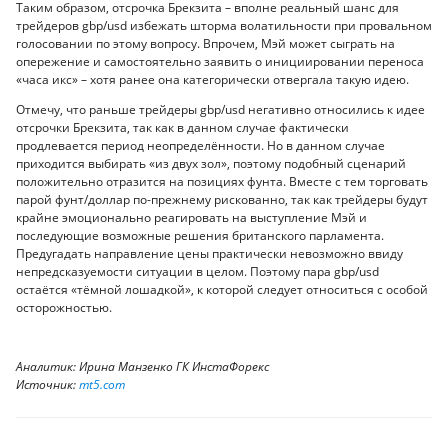
Таким образом, отсрочка Брекзита – вполне реальный шанс для
трейдеров gbp/usd избежать шторма волатильности при провальном
голосовании по этому вопросу. Впрочем, Мэй может сыграть на
опережение и самостоятельно заявить о инициировании переноса
«часа икс» – хотя ранее она категорически отвергала такую идею.
Отмечу, что раньше трейдеры gbp/usd негативно относились к идее
отсрочки Брекзита, так как в данном случае фактически
продлевается период неопределённости. Но в данном случае
приходится выбирать «из двух зол», поэтому подобный сценарий
положительно отразится на позициях фунта. Вместе с тем торговать
парой фунт/доллар по-прежнему рискованно, так как трейдеры будут
крайне эмоционально реагировать на выступление Мэй и
последующие возможные решения британского парламента.
Предугадать направление цены практически невозможно ввиду
непредсказуемости ситуации в целом. Поэтому пара gbp/usd
остаётся «тёмной лошадкой», к которой следует относиться с особой
осторожностью.
Аналитик: Ирина Манзенко ГК ИнстаФорекс
Источник:
mt5.com