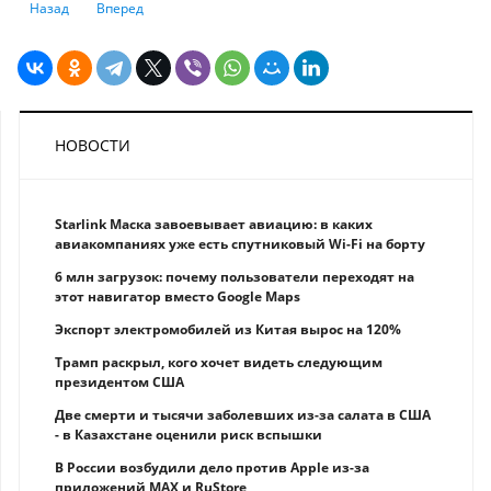
Предыдущий: Названы казахстанские банки-лидеры по числу нарушени
Следующий: Нацбанк сохранил базовую ставку на уровне 9,
Назад
Вперед
НОВОСТИ
Starlink Маска завоевывает авиацию: в каких
авиакомпаниях уже есть спутниковый Wi-Fi на борту
6 млн загрузок: почему пользователи переходят на
этот навигатор вместо Google Maps
Экспорт электромобилей из Китая вырос на 120%
Трамп раскрыл, кого хочет видеть следующим
президентом США
Две смерти и тысячи заболевших из-за салата в США
- в Казахстане оценили риск вспышки
В России возбудили дело против Apple из-за
приложений MAX и RuStore