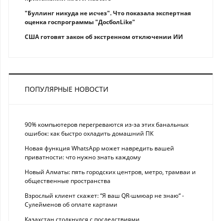
"Буллинг никуда не исчез". Что показала экспертная
оценка госпрограммы "ДосболLike"
США готовят закон об экстренном отключении ИИ
ПОПУЛЯРНЫЕ НОВОСТИ
90% компьютеров перегреваются из-за этих банальных
ошибок: как быстро охладить домашний ПК
Новая функция WhatsApp может навредить вашей
приватности: что нужно знать каждому
Новый Алматы: пять городских центров, метро, трамваи и
общественные пространства
Взрослый клиент скажет: “Я ваш QR-шмюар не знаю“ -
Сулейменов об оплате картами
Казахстан столкнулся с последствиями