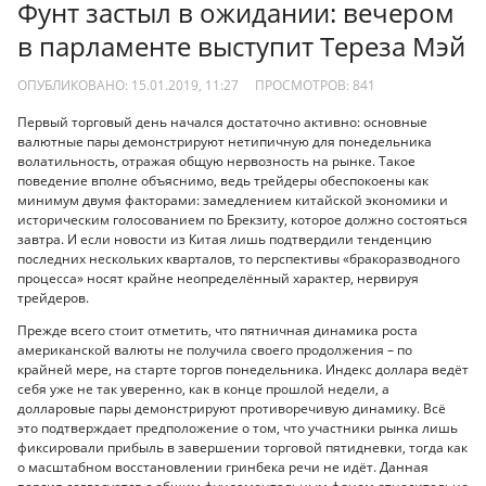
Фунт застыл в ожидании: вечером
в парламенте выступит Тереза Мэй
ОПУБЛИКОВАНО: 15.01.2019, 11:27
ПРОСМОТРОВ:
841
Первый торговый день начался достаточно активно: основные
валютные пары демонстрируют нетипичную для понедельника
волатильность, отражая общую нервозность на рынке. Такое
поведение вполне объяснимо, ведь трейдеры обеспокоены как
минимум двумя факторами: замедлением китайской экономики и
историческим голосованием по Брекзиту, которое должно состояться
завтра. И если новости из Китая лишь подтвердили тенденцию
последних нескольких кварталов, то перспективы «бракоразводного
процесса» носят крайне неопределённый характер, нервируя
трейдеров.
Прежде всего стоит отметить, что пятничная динамика роста
американской валюты не получила своего продолжения – по
крайней мере, на старте торгов понедельника. Индекс доллара ведёт
себя уже не так уверенно, как в конце прошлой недели, а
долларовые пары демонстрируют противоречивую динамику. Всё
это подтверждает предположение о том, что участники рынка лишь
фиксировали прибыль в завершении торговой пятидневки, тогда как
о масштабном восстановлении гринбека речи не идёт. Данная