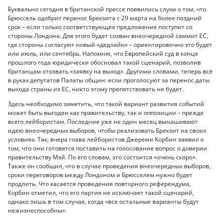
Буквально сегодня в британской прессе появились слухи о том, что
Брюссель одобрит перенос Брекзита с 29 марта на более поздний
срок – если только соответствующее предложение поступит со
стороны Лондона. Для этого будет созван внеочередной саммит ЕС,
где стороны согласуют новый «дедлайн» – ориентировочно это будет
или июль, или сентябрь. Напомню, что Европейский суд в конце
прошлого года юридически обосновал такой сценарий, позволив
британцам отозвать «заявку на выход». Другими словами, теперь всё
в руках депутатов Палаты общин: если проголосуют за перенос даты
выхода страны из ЕС, никто этому препятствовать не будет.
Здесь необходимо заметить, что такой вариант развития событий
может быть выгоден как правительству, так и оппозиции – прежде
всего лейбористам. Последние уже не один месяц вынашивают
идею внеочередных выборов, чтобы реализовать Брекзит на своих
условиях. Так, вчера глава лейбористов Джереми Корбин заявил о
том, что они готовятся поставить на голосование вопрос о доверии
правительству Мэй. По его словам, это состоится «очень скоро».
Также он сообщил, что в случае проведения внеочередных выборов,
сроки переговоров между Лондоном и Брюсселем нужно будет
продлить. Что касается проведения повторного референдума,
Корбин отметил, что его партия не исключает такой сценарий,
однако лишь в том случае, когда «все остальные варианты будут
нежизнеспособны».