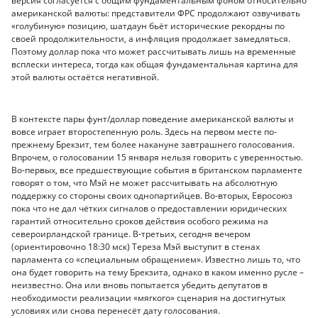
версия согласуется с общим фундаментальным фоном относительно
американской валюты: представители ФРС продолжают озвучивать
«голубиную» позицию, шатдаун бьёт исторические рекордны по
своей продолжительности, а инфляция продолжает замедляться.
Поэтому доллар пока что может рассчитывать лишь на временные
всплески интереса, тогда как общая фундаментальная картина для
этой валюты остаётся негативной.
В контексте пары фунт/доллар поведение американской валюты и
вовсе играет второстепенную роль. Здесь на первом месте по-
прежнему Брекзит, тем более накануне завтрашнего голосования.
Впрочем, о голосовании 15 января нельзя говорить с уверенностью.
Во-первых, все предшествующие события в британском парламенте
говорят о том, что Мэй не может рассчитывать на абсолютную
поддержку со стороны своих однопартийцев. Во-вторых, Евросоюз
пока что не дал чётких сигналов о предоставлении юридических
гарантий относительно сроков действия особого режима на
североирландской границе. В-третьих, сегодня вечером
(ориентировочно 18:30 мск) Тереза Мэй выступит в стенах
парламента со «специальным обращением». Известно лишь то, что
она будет говорить на тему Брекзита, однако в каком именно русле –
неизвестно. Она или вновь попытается убедить депутатов в
необходимости реализации «мягкого» сценария на достигнутых
условиях или снова перенесёт дату голосования.