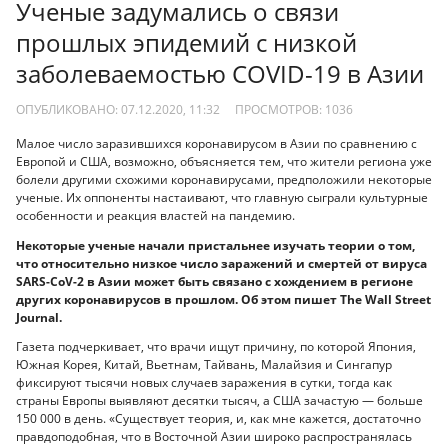
Ученые задумались о связи
прошлых эпидемий с низкой
заболеваемостью COVID-19 в Азии
ОПУБЛИКОВАНО: 07.12.2020, 11:32
ПРОСМОТРОВ:
1036
Малое число заразившихся коронавирусом в Азии по сравнению с
Европой и США, возможно, объясняется тем, что жители региона уже
болели другими схожими коронавирусами, предположили некоторые
ученые. Их оппоненты настаивают, что главную сыграли культурные
особенности и реакция властей на пандемию.
Некоторые ученые начали пристальнее изучать теории о том,
что относительно низкое число заражений и смертей от вируса
SARS-CoV-2 в Азии может быть связано с хождением в регионе
других коронавирусов в прошлом. Об этом пишет The Wall Street
Journal.
Газета подчеркивает, что врачи ищут причину, по которой Япония,
Южная Корея, Китай, Вьетнам, Тайвань, Малайзия и Сингапур
фиксируют тысячи новых случаев заражения в сутки, тогда как
страны Европы выявляют десятки тысяч, а США зачастую — больше
150 000 в день. «Существует теория, и, как мне кажется, достаточно
правдоподобная, что в Восточной Азии широко распространялась