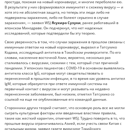
простуда, похожая на новый коронавирус, и многие переболели ею.
В результате у них сформировался иммунитет к схожему вирусу — и
хотя это не абсолютная защита, но теперь эти люди либо не
подвержены заражению, либо не болеют серьезно в случае
заражения», — заявил WSJ
Ясухиро Сузуки
, ранее работавший в
японском Минздраве. Он подчеркнул, что нет надежных
исследований, которые подтвердили бы эту теорию.
Свою уверенность в том, что случаи заражения в прошлом связаны с
иммунным ответом на новый коронавирус, выразил и Татсухико
Кодама, исследующий антитела в Токийском университете. По его
словам, население восточной Азии, вероятно, несколько раз
сталкивалось с вирусами, схожими с тем, который стал причиной
пандемии. У японских пациентов с COVID-19 в основном выявлялись
антитела класса IgG, которые могут свидетельствовать о
перенесенной в прошлом инфекции, в то время как уровень антител
IgМ, которые образуются при ответе иммунной системы на
первичный контакт с вирусом и могут указывать на недавно
перенесенное заболевание, был низким, отметил Татсухико со
ссылкой на еще не опубликованные его командой данные.
Сторонники других теорий считают, что основную роль все же могли
сыграть культурные факторы или введенные властями правила,
такие как жесткий карантин, отмечает WSJ. Трудно поверить в то, что
прошлые вирусы ограничивались Азией, если учесть связи Китая с
остальным миром, заявил газете вирусолог Токийского