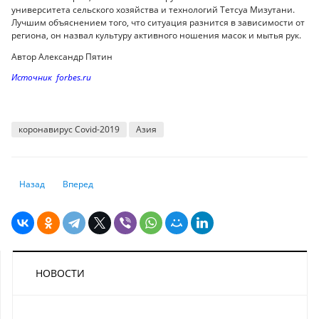
университета сельского хозяйства и технологий Тетсуа Мизутани.
Лучшим объяснением того, что ситуация разнится в зависимости от
региона, он назвал культуру активного ношения масок и мытья рук.
Автор Александр Пятин
Источник forbes.ru
коронавирус Covid-2019
Азия
Предыдущий: В Казахстане приостановлена деятельность шести авиак
Следующий: Сколько выходных будет на Новый год
Назад
Вперед
НОВОСТИ