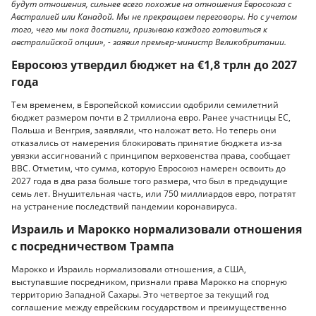
будут отношения, сильнее всего похожие на отношения Евросоюза с
Австралией или Канадой. Мы не прекращаем переговоры. Но с учетом
того, чего мы пока достигли, призываю каждого готовиться к
австралийской опции», - заявил премьер-министр Великобритании.
Евросоюз утвердил бюджет на €1,8 трлн до 2027
года
Тем временем, в Европейской комиссии одобрили семилетний
бюджет размером почти в 2 триллиона евро. Ранее участницы ЕС,
Польша и Венгрия, заявляли, что наложат вето. Но теперь они
отказались от намерения блокировать принятие бюджета из-за
увязки ассигнований с принципом верховенства права, сообщает
BBC. Отметим, что сумма, которую Евросоюз намерен освоить до
2027 года в два раза больше того размера, что был в предыдущие
семь лет. Внушительная часть, или 750 миллиардов евро, потратят
на устранение последствий пандемии коронавируса.
Израиль и Марокко нормализовали отношения
с посредничеством Трампа
Марокко и Израиль нормализовали отношения, а США,
выступавшие посредником, признали права Марокко на спорную
территорию Западной Сахары. Это четвертое за текущий год
соглашение между еврейским государством и преимущественно