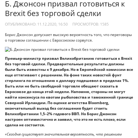
Б. Джонсон призвал готовиться к
Brexit без торговой сделки
ОПУБЛИКОВАНО: 11.12.2020, 16:50
ПРОСМОТРОВ:
1585
Борис Джонсон допускает высокую вероятность того, что переговоры
о торговом соглашении с Евросоюзом сорвутся.
Премьер-министр призвал Великобританию готовиться к Brexit
без торговой сделки. Предварительные результаты должны
были быть известны к 9 декабря. Но в Европейской комиссии все
еще оттягивают с решением. На фоне таких новостей фунт
стерлинга по отношению к доллару подешевел в пределах 1%.
Быть или не быть свободной торговле обещают сказать в
Евросоюзе до конца этой недели. Напомню, стороны не могут
найти консенсуса по квотам рыболовства и таможенной границе
Северной Ирландии. По оценке агентства Bloomberg,
окончательный выход без соглашения будет стоить
Великобритании 1,5–2% годового ВВП. Но Борис Джонсон
настроен оптимистично и заявил, что это не есть плохо, если
сделка не состоится.
«Сегодня существует значительная вероятность, что решением