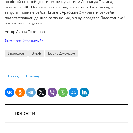
арабской страной, достигнутое с участием Дональда Трампа,
отмечает BBC. Откроют посольства, закрытые 20 лет назад, и
запустят прямые рейсы. Египет, Арабские Эмираты и Бахрейн
приветствовали данное соглашение, а в руководстве Палестинской
автономии - осудили.
Автор Диана Токенова
Источник inbusiness.kz
Евросоюз
Brexit
Борис Джонсон
Предыдущий: Как Казахстан будет председательствовать в ЕАЭС в 202
Следующий: ЕС призывает лондонские банки и страховщико
Назад
Вперед
НОВОСТИ