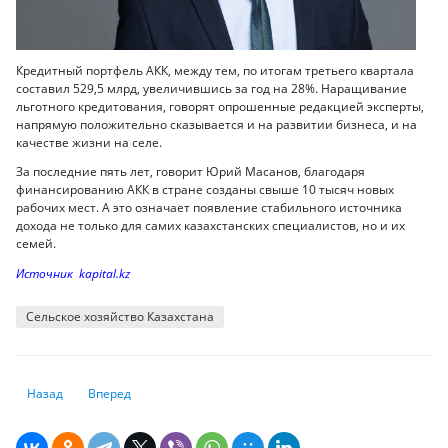
Кредитный портфель АКК, между тем, по итогам третьего квартала
составил 529,5 млрд, увеличившись за год на 28%. Наращивание
льготного кредитования, говорят опрошенные редакцией эксперты,
напрямую положительно сказывается и на развитии бизнеса, и на
качестве жизни на селе.
За последние пять лет, говорит Юрий Масанов, благодаря
финансированию АКК в стране созданы свыше 10 тысяч новых
рабочих мест. А это означает появление стабильного источника
дохода не только для самих казахстанских специалистов, но и их
семей.
Источник kapital.kz
Сельское хозяйство Казахстана
Предыдущий: Английское право для Казахстана
Следующий: Куда движется доллар
Назад
Вперед