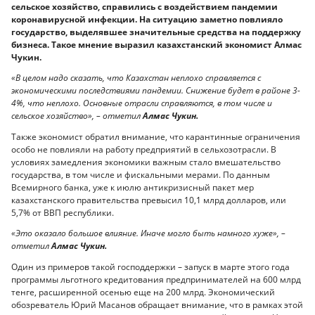
сельское хозяйство, справились с воздействием пандемии
коронавирусной инфекции. На ситуацию заметно повлияло
государство, выделявшее значительные средства на поддержку
бизнеса. Такое мнение выразил казахстанский экономист Алмас
Чукин.
«В целом надо сказать, что Казахстан неплохо справляется с
экономическими последствиями пандемии. Снижение будет в районе 3-
4%, что неплохо. Основные отрасли справляются, в том числе и
сельское хозяйство», – отметил
Алмас Чукин.
Также экономист обратил внимание, что карантинные ограничения
особо не повлияли на работу предприятий в сельхозотрасли. В
условиях замедления экономики важным стало вмешательство
государства, в том числе и фискальными мерами. По данным
Всемирного банка, уже к июлю антикризисный пакет мер
казахстанского правительства превысил 10,1 млрд долларов, или
5,7% от ВВП республики.
«Это оказало большое влияние. Иначе могло быть намного хуже», –
отметил
Алмас Чукин.
Один из примеров такой господдержки – запуск в марте этого года
программы льготного кредитования предпринимателей на 600 млрд
тенге, расширенной осенью еще на 200 млрд. Экономический
обозреватель Юрий Масанов обращает внимание, что в рамках этой