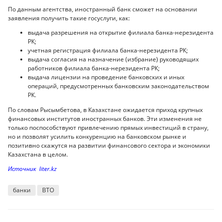
По данным агентства, иностранный банк сможет на основании
заявления получить такие госуслуги, как:
выдача разрешения на открытие филиала банка-нерезидента
РК;
учетная регистрация филиала банка-нерезидента РК;
выдача согласия на назначение (избрание) руководящих
работников филиала банка-нерезидента РК;
выдача лицензии на проведение банковских и иных
операций, предусмотренных банковским законодательством
РК.
По словам Рысымбетова, в Казахстане ожидается приход крупных
финансовых институтов иностранных банков. Эти изменения не
только поспособствуют привлечению прямых инвестиций в страну,
но и позволят усилить конкуренцию на банковском рынке и
позитивно скажутся на развитии финансового сектора и экономики
Казахстана в целом.
Источник liter.kz
банки
ВТО