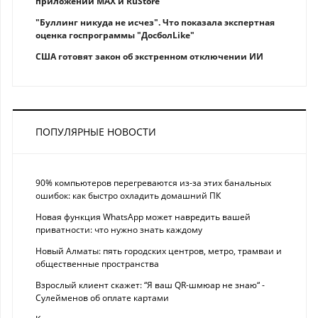
приложений MAX и RuStore
"Буллинг никуда не исчез". Что показала экспертная
оценка госпрограммы "ДосболLike"
США готовят закон об экстренном отключении ИИ
ПОПУЛЯРНЫЕ НОВОСТИ
90% компьютеров перегреваются из-за этих банальных
ошибок: как быстро охладить домашний ПК
Новая функция WhatsApp может навредить вашей
приватности: что нужно знать каждому
Новый Алматы: пять городских центров, метро, трамваи и
общественные пространства
Взрослый клиент скажет: “Я ваш QR-шмюар не знаю“ -
Сулейменов об оплате картами