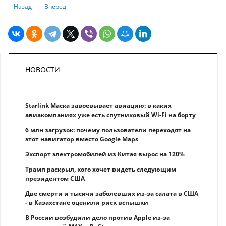
Предыдущий: Сайт ЕНПФ работает с перебоями
Следующий: В Казахстане упростили порядок выплаты гар
Назад
Вперед
НОВОСТИ
Starlink Маска завоевывает авиацию: в каких
авиакомпаниях уже есть спутниковый Wi-Fi на борту
6 млн загрузок: почему пользователи переходят на
этот навигатор вместо Google Maps
Экспорт электромобилей из Китая вырос на 120%
Трамп раскрыл, кого хочет видеть следующим
президентом США
Две смерти и тысячи заболевших из-за салата в США
- в Казахстане оценили риск вспышки
В России возбудили дело против Apple из-за