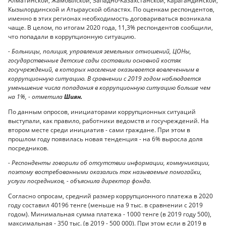
Алматинской, Жамбылской, Западно-Казахстанской, Карагандинской,
Кызылординской и Атырауской областях. По оценкам респондентов,
именно в этих регионах необходимость договариваться возникала
чаще. В целом, по итогам 2020 года, 11,3% респондентов сообщили,
что попадали в коррупционную ситуацию.
- Больницы, полиция, управления земельных отношений, ЦОНы,
государственные детские сады составили основной костяк
госучреждений, в которых население оказывается вовлеченным в
коррупционную ситуацию. В сравнении с 2019 годом наблюдается
уменьшение числа попадания в коррупционную ситуацию больше чем
на 1%, - отметила
Шиян.
По данным опросов, инициаторами коррупционных ситуаций
выступали, как правило, работники ведомств и госучреждений. На
втором месте среди инициатив - сами граждане. При этом в
прошлом году появилась новая тенденция - на 6% выросла доля
посредников.
- Респонденты говорили об отсутствии информации, коммуникации,
поэтому востребованными оказались так называемые помогайки,
услуги посредников, - объяснила директор фонда.
Согласно опросам, средний размер коррупционного платежа в 2020
году составил 40196 тенге (меньше на 9 тыс. в сравнении с 2019
годом). Минимальная сумма платежа - 1000 тенге (в 2019 году 500),
максимальная - 350 тыс. (в 2019 - 500 000). При этом если в 2019 в