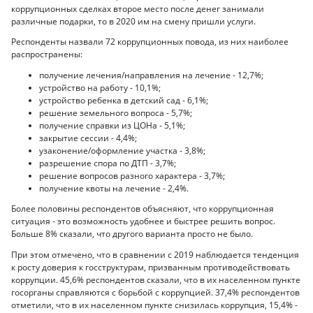
коррупционных сделках второе место после денег занимали
различные подарки, то в 2020 им на смену пришли услуги.
Респонденты назвали 72 коррупционных повода, из них наиболее
распространены:
получение лечения/направления на лечение - 12,7%;
устройство на работу - 10,1%;
устройство ребенка в детский сад - 6,1%;
решение земельного вопроса - 5,7%;
получение справки из ЦОНа - 5,1%;
закрытие сессии - 4,4%;
узаконение/оформление участка - 3,8%;
разрешение спора по ДТП - 3,7%;
решение вопросов разного характера - 3,7%;
получение квоты на лечение - 2,4%.
Более половины респондентов объясняют, что коррупционная
ситуация - это возможность удобнее и быстрее решить вопрос.
Больше 8% сказали, что другого варианта просто не было.
При этом отмечено, что в сравнении с 2019 наблюдается тенденция
к росту доверия к госструктурам, призванным противодействовать
коррупции. 45,6% респондентов сказали, что в их населенном пункте
госорганы справляются с борьбой с коррупцией. 37,4% респондентов
отметили, что в их населенном пункте снизилась коррупция, 15,4% -