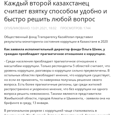
Каждый второй казахстанец
считает взятку способом удобно и
быстро решить любой вопрос
ОПУБЛИКОВАНО: 13.01.2021, 18:02
ПРОСМОТРОВ:
1744
Общественный фонд Transparency Kazakhstan представил
результаты мониторинга состояния коррупции в Казахстане в 2020
Как заявила исполнительный директор фонда Ольга Шиян, у
граждан преобладает прагматичное отношение к коррупции.
- Среди населения преобладает прагматичное отношение к
масштабам коррупции. Только респонденты 5 областей считают, что
уровень коррупции, разговоры о коррупции сильно преувеличены. В
остальных областях преобладает мнение, что коррупция существует,
но если ее применять, то наверняка получишь решение своего
вопроса. Есть более прагматичные регионы, где среди жителей
распространено и укоренено мнение, что без коррупции ни одного
вопроса решить невозможно. Такими являются представители
Жамбылской области, городов Алматы и Шымкента, - заявила она на
брифинге в среду, 13 января.
В региональном разрезе с коррупцией чаще сталкивались в