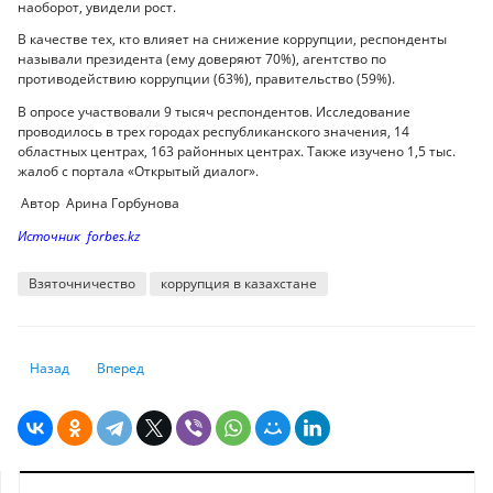
наоборот, увидели рост.
В качестве тех, кто влияет на снижение коррупции, респонденты
называли президента (ему доверяют 70%), агентство по
противодействию коррупции (63%), правительство (59%).
В опросе участвовали 9 тысяч респондентов. Исследование
проводилось в трех городах республиканского значения, 14
областных центрах, 163 районных центрах. Также изучено 1,5 тыс.
жалоб с портала «Открытый диалог».
Автор Арина Горбунова
Источник forbes.kz
Взяточничество
коррупция в казахстане
Предыдущий: ВОЗ: второй год пандемии может быть более тяжелым и
Следующий: Англия изменила правила въезда в страну: они
Назад
Вперед