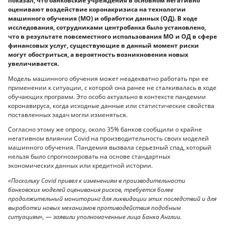
показал, что банковские учреждения в основном негативно
оценивают воздействие коронакризиса на технологии
машинного обучения (МО) и обработки данных (ОД). В ходе
исследования, сотрудниками центробанка было установлено,
что в результате повсеместного использования МО и ОД в сфере
финансовых услуг, существующие в данный момент риски
могут обостриться, а вероятность возникновения новых
увеличивается.
Модель машинного обучения может неадекватно работать при ее
применении к ситуации, с которой она ранее не сталкивалась в ходе
обучающих программ. Это особо актуально в контексте пандемии
коронавируса, когда исходные данные или статистические свойства
поставленных задач могли изменяться.
Согласно этому же опросу, около 35% банков сообщили о крайне
негативном влиянии Covid на производительность своих моделей
машинного обучения. Пандемия вызвала серьезный спад, который
нельзя было спрогнозировать на основе стандартных
экономических данных или кредитной истории.
«Поскольку Covid привел к изменениям в производительности
банковских моделей оценивания рисков, требуется более
продолжительный мониторинг для ликвидации этих последствий и для
выработки новых механизмов противодействия подобным
ситуациям», — заявили уполномоченные лица Банка Англии.