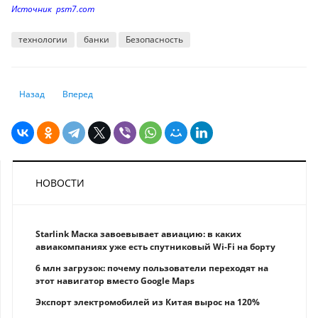
Источник psm7.com
технологии
банки
Безопасность
Предыдущий: Коллекторам продали проблемные кредиты почти на 88 
Следующий: Банк России заявил, что цифровой рубль снизи
Назад
Вперед
НОВОСТИ
Starlink Маска завоевывает авиацию: в каких
авиакомпаниях уже есть спутниковый Wi-Fi на борту
6 млн загрузок: почему пользователи переходят на
этот навигатор вместо Google Maps
Экспорт электромобилей из Китая вырос на 120%