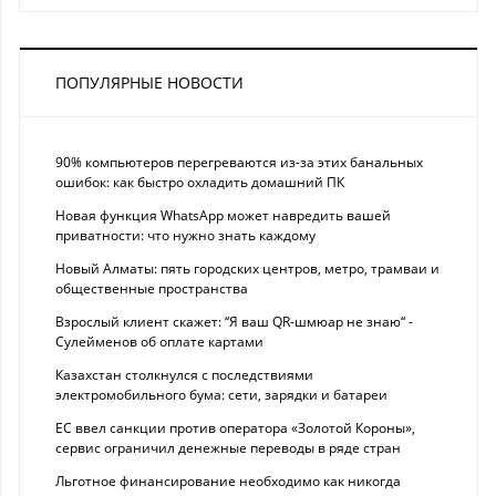
ПОПУЛЯРНЫЕ НОВОСТИ
90% компьютеров перегреваются из-за этих банальных
ошибок: как быстро охладить домашний ПК
Новая функция WhatsApp может навредить вашей
приватности: что нужно знать каждому
Новый Алматы: пять городских центров, метро, трамваи и
общественные пространства
Взрослый клиент скажет: “Я ваш QR-шмюар не знаю“ -
Сулейменов об оплате картами
Казахстан столкнулся с последствиями
электромобильного бума: сети, зарядки и батареи
ЕС ввел санкции против оператора «Золотой Короны»,
сервис ограничил денежные переводы в ряде стран
Льготное финансирование необходимо как никогда