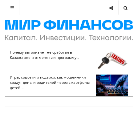
Почему автолизинг не сработал в
Казахстане и отменят ли программу...
Игры, соцсети и подарки: как мошенники
крадут деньги родителей через смартфоны
детей ...