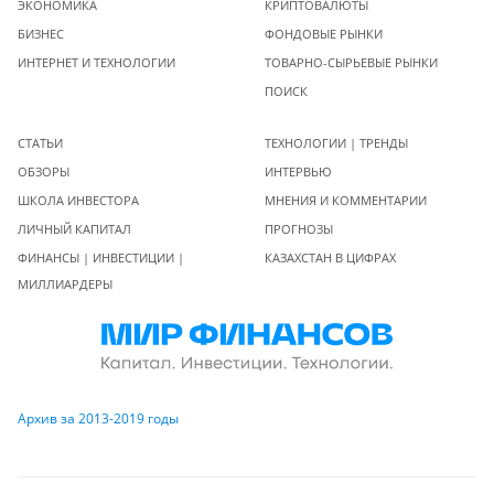
ЭКОНОМИКА
КРИПТОВАЛЮТЫ
БИЗНЕС
ФОНДОВЫЕ РЫНКИ
ИНТЕРНЕТ И ТЕХНОЛОГИИ
ТОВАРНО-СЫРЬЕВЫЕ РЫНКИ
ПОИСК
СТАТЬИ
ТЕХНОЛОГИИ | ТРЕНДЫ
ОБЗОРЫ
ИНТЕРВЬЮ
ШКОЛА ИНВЕСТОРА
МНЕНИЯ И КОММЕНТАРИИ
ЛИЧНЫЙ КАПИТАЛ
ПРОГНОЗЫ
ФИНАНСЫ | ИНВЕСТИЦИИ |
КАЗАХСТАН В ЦИФРАХ
МИЛЛИАРДЕРЫ
Архив за 2013-2019 годы