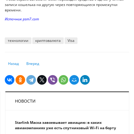
записи кошелька на другую через повторяющиеся промежутки
времени.
Источник psm7.com
технологии
криптовалюта
Visa
Предыдущий: Курс рубля начал падать: чего ждать казахстанцам
Следующий: Разработан новый механизм льготного микро
Назад
Вперед
НОВОСТИ
Starlink Маска завоевывает авиацию: в каких
авиакомпаниях уже есть спутниковый Wi-Fi на борту