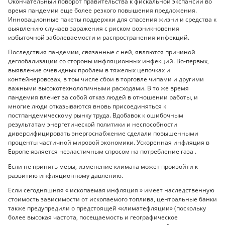
Окончательный поворот правительства к фискальной экспансии во
время пандемии еще более резкого повышения предложения.
Инновационные пакеты поддержки для спасения жизни и средства к
выявлению случаев заражения с риском возникновения
избыточной заболеваемости и распространения инфекций.
Последствия пандемии, связанные с ней, являются причиной
деглобализации со стороны инфляционных инфекций. Во-первых,
выявление очевидных проблем в тяжелых цепочках и
контейнеровозах, в том числе сбои в торговле чипами и другими
важными высокотехнологичными расходами. В то же время
пандемия влечет за собой отказ людей в отношении работы, и
многие люди отказываются вновь присоединяться к
постпандемическому рынку труда. Вдобавок к ошибочным
результатам энергетической политики и неспособности
диверсифицировать энергоснабжение сделали повышенными
проценты частичной мировой экономики. Ускоренная инфляция в
Европе является неэластичным спросом на потребление газа .
Если не принять меры, изменение климата может произойти к
развитию инфляционному давлению.
Если сегодняшняя « ископаемая инфляция » имеет наследственную
стоимость зависимости от ископаемого топлива, центральные банки
также предупредили о предстоящей «климатефляции» (поскольку
более высокая частота, посещаемость и географическое