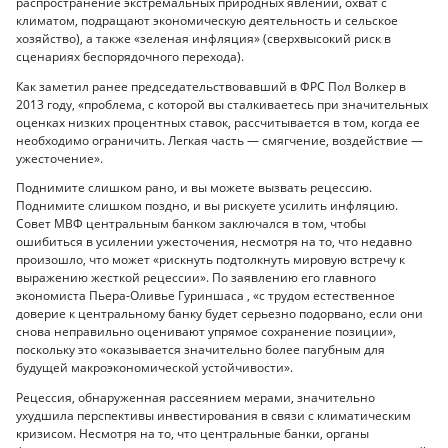
распространение экстремальных природных явлений, охват с
климатом, подращают экономическую деятельность и сельское
хозяйство), а также «зеленая инфляция» (сверхвысокий риск в
сценариях беспорядочного перехода).
Как заметил ранее председательствовавший в ФРС Пол Волкер в
2013 году, «проблема, с которой вы сталкиваетесь при значительных
оценках низких процентных ставок, рассчитывается в том, когда ее
необходимо ограничить. Легкая часть — смягчение, воздействие —
ужесточение».
Поднимите слишком рано, и вы можете вызвать рецессию.
Поднимите слишком поздно, и вы рискуете усилить инфляцию.
Совет МВФ центральным банком заключался в том, чтобы
ошибиться в усилении ужесточения, несмотря на то, что недавно
произошло, что может «рискнуть подтолкнуть мировую встречу к
выражению жесткой рецессии». По заявлению его главного
экономиста Пьера-Оливье Гуриншаса , «с трудом естественное
доверие к центральному банку будет серьезно подорвано, если они
снова неправильно оценивают упрямое сохранение позиции»,
поскольку это «оказывается значительно более пагубным для
будущей макроэкономической устойчивости».
Рецессия, обнаруженная рассеянием мерами, значительно
ухудшила перспективы инвестирования в связи с климатическим
кризисом. Несмотря на то, что центральные банки, органы