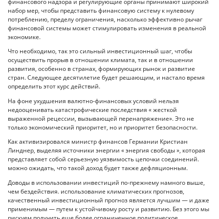
финансового надзора и регулирующие органы принимают широкий
набор мер, чтобы представить финансовую систему к нулевому
потреблению, пределу ограничения, насколько эффективно рычаг
финансовой системы может стимулировать изменения в реальной
экономике.
Что необходимо, так это сильный инвестиционный шаг, чтобы
осуществить прорыв в отношении климата, так и в отношении
развития, особенно в странах, формирующих рынок и развитие
стран. Следующее десятилетие будет решающим, и настало время
определить этот курс действий.
На фоне ухудшения валютно-финансовых условий нельзя
недооценивать катастрофические последствия « жесткой
выраженной рецессии, вызывающей перенапряжение». Это не
только экономический приоритет, но и приоритет безопасности.
Как активизировался министр финансов Германии Кристиан
Линднер, выделяя источники энергии « энергия свободы », которая
представляет собой серьезную уязвимость цепочки соединений.
можно ожидать, что такой доход будет также дефляционным.
Доводы в использовании инвестиций по-прежнему намного выше,
чем бездействия. использование климатических прогнозов,
качественный инвестиционный прогноз является лучшим — и даже
применимым — путем к устойчивому росту и развитию. Без этого мы
рискуем получить еще более ограниченное политическое