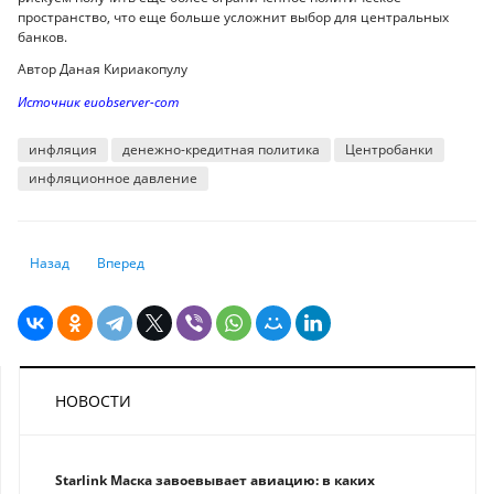
пространство, что еще больше усложнит выбор для центральных
банков.
Автор Даная Кириакопулу
Источник euobserver-com
инфляция
денежно-кредитная политика
Центробанки
инфляционное давление
Предыдущий: Чувствительный рубль: что ожидает российскую валюту 
Следующий: Объем досрочных выплат из ЕНПФ для жилищны
Назад
Вперед
НОВОСТИ
Starlink Маска завоевывает авиацию: в каких