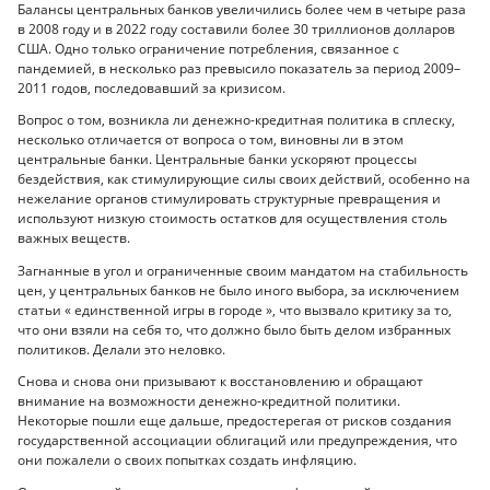
Балансы центральных банков увеличились более чем в четыре раза
в 2008 году и в 2022 году составили более 30 триллионов долларов
США. Одно только ограничение потребления, связанное с
пандемией, в несколько раз превысило показатель за период 2009–
2011 годов, последовавший за кризисом.
Вопрос о том, возникла ли денежно-кредитная политика в сплеску,
несколько отличается от вопроса о том, виновны ли в этом
центральные банки. Центральные банки ускоряют процессы
бездействия, как стимулирующие силы своих действий, особенно на
нежелание органов стимулировать структурные превращения и
используют низкую стоимость остатков для осуществления столь
важных веществ.
Загнанные в угол и ограниченные своим мандатом на стабильность
цен, у центральных банков не было иного выбора, за исключением
статьи « единственной игры в городе », что вызвало критику за то,
что они взяли на себя то, что должно было быть делом избранных
политиков. Делали это неловко.
Снова и снова они призывают к восстановлению и обращают
внимание на возможности денежно-кредитной политики.
Некоторые пошли еще дальше, предостерегая от рисков создания
государственной ассоциации облигаций или предупреждения, что
они пожалели о своих попытках создать инфляцию.