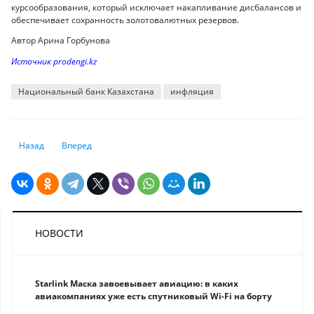
курсообразования, который исключает накапливание дисбалансов и
обеспечивает сохранность золотовалютных резервов.
Автор Арина Горбунова
Источник prodengi.kz
Национальный банк Казахстана
инфляция
Предыдущий: В Европе оценили эффект от отключения России от SWI
Следующий: Возвращение 2008 года: американские банки т
Назад
Вперед
НОВОСТИ
Starlink Маска завоевывает авиацию: в каких
авиакомпаниях уже есть спутниковый Wi-Fi на борту