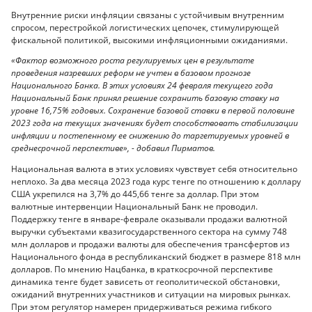
Внутренние риски инфляции связаны с устойчивым внутренним
спросом, перестройкой логистических цепочек, стимулирующей
фискальной политикой, высокими инфляционными ожиданиями.
«Фактор возможного роста регулируемых цен в результате
проведения назревших реформ не учтен в базовом прогнозе
Национального Банка. В этих условиях 24 февраля текущего года
Национальный Банк принял решение сохранить базовую ставку на
уровне 16,75% годовых. Сохранение базовой ставки в первой половине
2023 года на текущих значениях будет способствовать стабилизации
инфляции и постепенному ее снижению до таргетируемых уровней в
среднесрочной перспективе», - добавил Пирматов.
Национальная валюта в этих условиях чувствует себя относительно
неплохо. За два месяца 2023 года курс тенге по отношению к доллару
США укрепился на 3,7% до 445,66 тенге за доллар. При этом
валютные интервенции Национальный Банк не проводил.
Поддержку тенге в январе-феврале оказывали продажи валютной
выручки субъектами квазигосударственного сектора на сумму 748
млн долларов и продажи валюты для обеспечения трансфертов из
Национального фонда в республиканский бюджет в размере 818 млн
долларов. По мнению Нацбанка, в краткосрочной перспективе
динамика тенге будет зависеть от геополитической обстановки,
ожиданий внутренних участников и ситуации на мировых рынках.
При этом регулятор намерен придерживаться режима гибкого