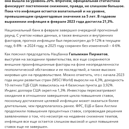
она вышла за уровень 20%. Впрочем, официальная статистика
фиксирует постепенное снижение, правда, не слишком большое.
Пока что инфляция остается волатильной и на уровне,
превышающем среднегодовые значения за 5 лет. В годовом
выражении инфляция в феврале 2023 года достигла 21,3%.
Национальный банк в феврале завершил очередной прогнозный
раунд. С учетом новых данных, а также внешних и внутренних
факторов, прогноз инфляции был пересмотрен до 9-12% в текущем
году, 6-8% - в 2024 году, в 2025 году сохранен без изменений – 4-6%.
Как пояснил председатель Нацбанка
Галымжан Пирматов
,
выступая на заседании правительства, все еще сохраняются
внешние проинфляционные факторы на фоне неопределенности
геополитической обстановки и ее последствий, а также высоких
мировых цен на продовольствие. Можно отметить, что с начала 2023
года акции развитых стран (MSCI World) выросли на 4,3%, доходность
10-летних ГЦБ США повысилась на 4 базисных пункта до 3,92%.
Индекс доллара США окреп на 1,3%. Инвесторы пересматривают
ожидания в отношении завершения цикла повышения ставок,
поскольку достижение целевой инфляции может оказаться более
длительным, чем предполагалось ранее. ФРС, ЕЦБ и Банк Англии
продолжили повышения процентных ставок, сопровождая решения
заявлениями о том, что несмотря на недавнее снижение темпов,
инфляция все еще остается слишком высокой и цикл повышения
ставок еще не завершен.