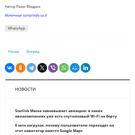
Автор Рами Мадрих
Источник cursorinfo.co.il
WhatsApp
Предыдущий: Не только Wi-Fi или Bluetooth: названы функции, котор
Следующий: Что делать, если нагревается зарядка к смартфо
Назад
Вперед
НОВОСТИ
Starlink Маска завоевывает авиацию: в каких
авиакомпаниях уже есть спутниковый Wi-Fi на борту
6 млн загрузок: почему пользователи переходят на
этот навигатор вместо Google Maps