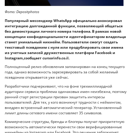
Фото: Depositphotos
Популярный мессенджер WhatsApp официально анонсировал
интеграцию долгожданной функции, позволяющей общаться
без демонстрации личного номера телефона. В рамках новой
концепции конфиденциальности идентификатором владельца
станет уникальный никнейм. Пользователи смогут создать
текстовый псевдоним с нуля или продублировать свои имена
из учетных записей дружественных платформ Facebook и
Instagram,сообщает cursorinfo.co.il.
Полноценный релиз обновления запланирован на конец текущего
года, однако возможность зарезервировать за собой желаемый
псевдоним открывается уже сейчас.
Разработчики подчеркивают, что на фоне трехмиллиардной
аудитории сервиса проблема одинаковых имен неизбежна, поэтому
ранний старт регистрации призван защитить интересы
пользователей. Для тех, у кого возникнут трудности с неймингом,
внедрен встроенный автоматический генератор. Установленный
лимит длины сетевого имени составляет 35 символов.
Коммерческие структуры, бренды и блогеры получат приоритетную
возможность автоматически перенести свои верифицированные
никнеймы из Instagram или Facebook. Это решение заблокирует