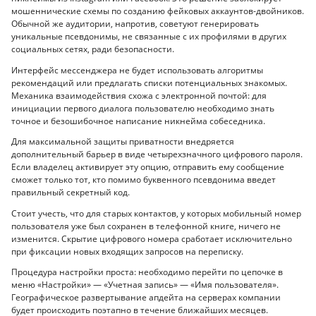
мошеннические схемы по созданию фейковых аккаунтов-двойников.
Обычной же аудитории, напротив, советуют генерировать
уникальные псевдонимы, не связанные с их профилями в других
социальных сетях, ради безопасности.
Интерфейс мессенджера не будет использовать алгоритмы
рекомендаций или предлагать списки потенциальных знакомых.
Механика взаимодействия схожа с электронной почтой: для
инициации первого диалога пользователю необходимо знать
точное и безошибочное написание никнейма собеседника.
Для максимальной защиты приватности внедряется
дополнительный барьер в виде четырехзначного цифрового пароля.
Если владелец активирует эту опцию, отправить ему сообщение
сможет только тот, кто помимо буквенного псевдонима введет
правильный секретный код.
Стоит учесть, что для старых контактов, у которых мобильный номер
пользователя уже был сохранен в телефонной книге, ничего не
изменится. Скрытие цифрового номера сработает исключительно
при фиксации новых входящих запросов на переписку.
Процедура настройки проста: необходимо перейти по цепочке в
меню «Настройки» — «Учетная запись» — «Имя пользователя».
Географическое развертывание апдейта на серверах компании
будет происходить поэтапно в течение ближайших месяцев.